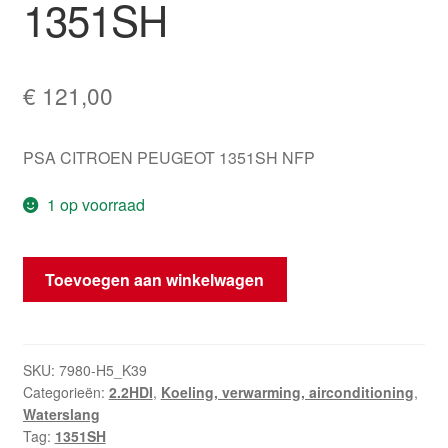
1351SH
€
121,00
PSA CITROEN PEUGEOT 1351SH NFP
1 op voorraad
Waterleiding
Toevoegen aan winkelwagen
Citroën
Peugeot
2.2
HDI
SKU:
7980-H5_K39
Categorieën:
2.2HDI
,
Koeling, verwarming, airconditioning
,
4HT
Waterslang
1351SH
Tag:
1351SH
aantal