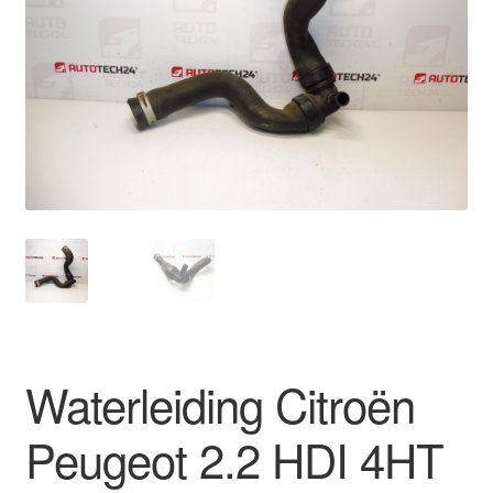
Kassa
Klachten
Klachtenprocedure
Levering
Mijn account
Over ons
Privacybeleid
Waterleiding Citroën
Wereldwijde verzending
Peugeot 2.2 HDI 4HT
Winkelwagen