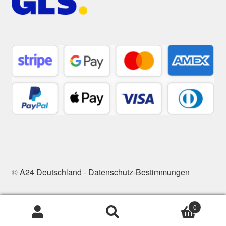
©
A24 Deutschland
-
Datenschutz-Bestimmungen
0
Zoeken
Zoeken
naar: