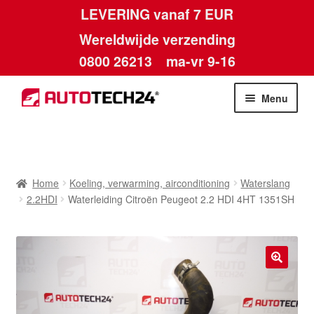
LEVERING vanaf 7 EUR
Wereldwijde verzending
0800 26213
ma-vr 9-16
Skip
Skip
Menu
to
to
navigation
content
Home
Afdruk
Home
Koeling, verwarming, airconditioning
Waterslang
2.2HDI
Waterleiding Citroën Peugeot 2.2 HDI 4HT 1351SH
Algemene voorwaarden
Betalingen
🔍
Contact