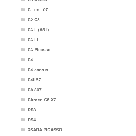
C1 en 107
C2 C3
C3 II (A51)
C3 III
C3 Picasso
C4
C4 cactus
C4IIB7
C8 807
Citroen C5 X7
DS3
DS4
XSARA PICASSO