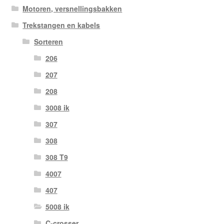
Motoren, versnellingsbakken
Trekstangen en kabels
Sorteren
206
207
208
3008 ik
307
308
308 T9
4007
407
5008 ik
C-crosser