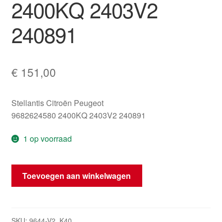
2400KQ 2403V2
240891
€
151,00
Stellantis Citroën Peugeot
9682624580 2400KQ 2403V2 240891
1 op voorraad
Schakelgeleiding
Toevoegen aan winkelwagen
Peugeot
3008
5008
2400KQ
SKU:
9644-V2_K40