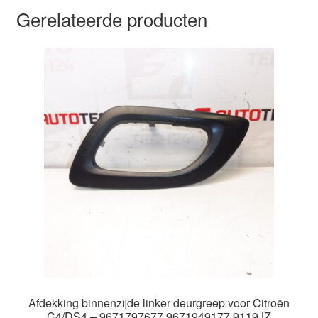
Gerelateerde producten
Afdekking binnenzijde linker deurgreep voor Citroën
C4/DS4 – 9671797677 9671949177 9119JZ