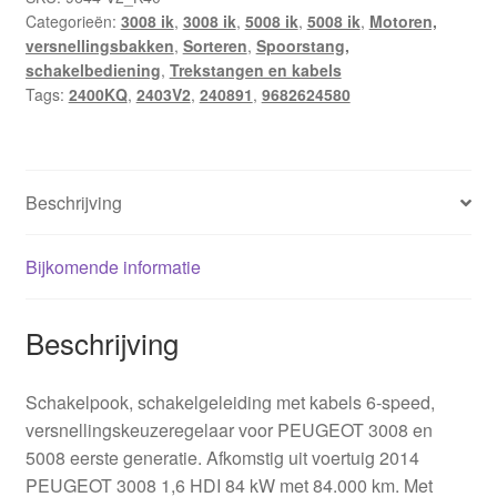
Categorieën:
3008 ik
,
3008 ik
,
5008 ik
,
5008 ik
,
Motoren,
2403V2
versnellingsbakken
,
Sorteren
,
Spoorstang,
240891
schakelbediening
,
Trekstangen en kabels
aantal
Tags:
2400KQ
,
2403V2
,
240891
,
9682624580
Beschrijving
Bijkomende informatie
Beschrijving
Schakelpook, schakelgeleiding met kabels 6‑speed,
versnellingskeuzeregelaar voor PEUGEOT 3008 en
5008 eerste generatie. Afkomstig uit voertuig 2014
PEUGEOT 3008 1,6 HDI 84 kW met 84.000 km. Met