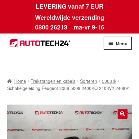
LEVERING vanaf 7 EUR
Wereldwijde verzending
0800 26213
ma-vr 9-16
Skip
Skip
Menu
to
to
navigation
content
Home
Afdruk
Home
Trekstangen en kabels
Sorteren
5008 ik
Schakelgeleiding Peugeot 3008 5008 2400KQ 2403V2 240891
Algemene voorwaarden
Betalingen
🔍
Contact