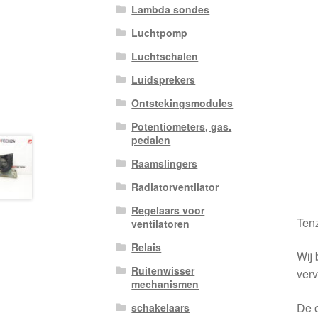
Lambda sondes
Luchtpomp
Luchtschalen
Luidsprekers
Ontstekingsmodules
Potentiometers, gas.
pedalen
Raamslingers
Radiatorventilator
Regelaars voor
Tenz
ventilatoren
Relais
Wij 
Ruitenwisser
verv
mechanismen
De o
schakelaars