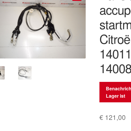
accup
🔍
startm
Citro
1401
1400
Benachrich
Lager ist
€
121,00