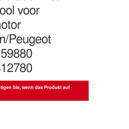
ool voor
otor
ën/Peugeot
159880
812780
tigen Sie, wenn das Produkt auf