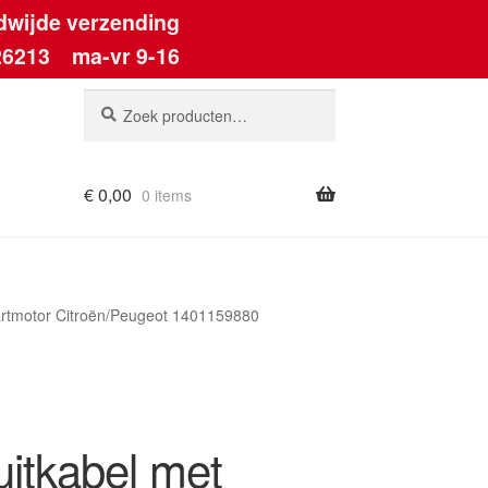
dwijde verzending
26213
ma-vr 9-16
Zoeken
Zoeken
naar:
€
0,00
0 items
tartmotor Citroën/Peugeot 1401159880
uitkabel met