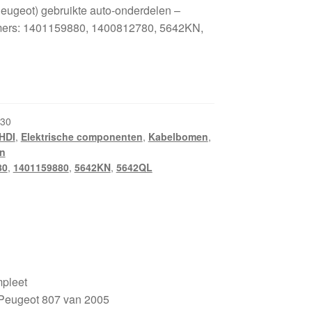
eugeot) gebruikte auto-onderdelen –
mers: 1401159880, 1400812780, 5642KN,
30
HDI
,
Elektrische componenten
,
Kabelbomen
,
n
80
,
1401159880
,
5642KN
,
5642QL
mpleet
 Peugeot 807 van 2005