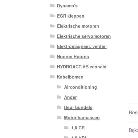
Dynamo's
EGR kleppen
Elektrische motoren
Elektrische servomotoren
Elektromagneet. ventiel
Hoorns Hoorns
HYDROACTIVE-eenheid
Kabelbomen
Airconditioning
Ander
Deur bundels
Besc
Motor harnassen
1,0 CR
Bijk
1,5 HDi