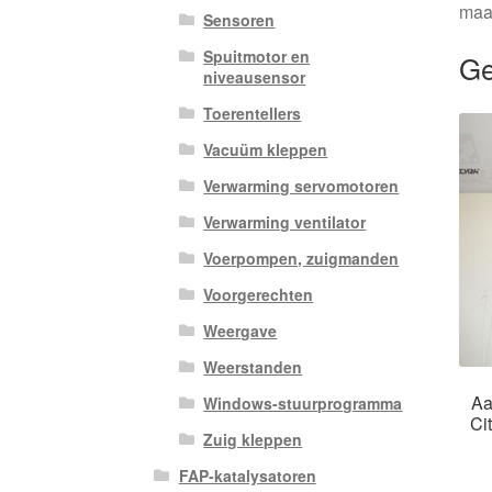
maa
Sensoren
Spuitmotor en
Ge
niveausensor
Toerentellers
Vacuüm kleppen
Verwarming servomotoren
Verwarming ventilator
Voerpompen, zuigmanden
Voorgerechten
Weergave
Weerstanden
Aa
Windows-stuurprogramma
Ci
Zuig kleppen
FAP-katalysatoren