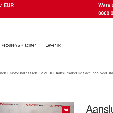
 7 EUR
Werel
0800 
Retouren & Klachten
Levering
ingen
Contact
Kassa
Klachten
Klachtenprocedure
Levering
men
Motor harnassen
2.2HDI
Aansluitkabel met accupool voor s
dwijde verzending
Winkelwagen
Aansl