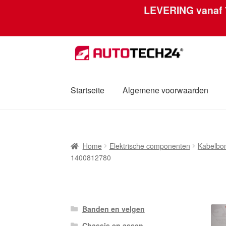
LEVERING vanaf
Skip
Skip
to
to
navigation
content
Startseite
Algemene voorwaarden
Home
Afdruk
Algemene voorwaarden
Betal
Home
Elektrische componenten
Kabelbo
Mijn account
Over ons
Privacybeleid
Werel
1400812780
Banden en velgen
Chassis en assen