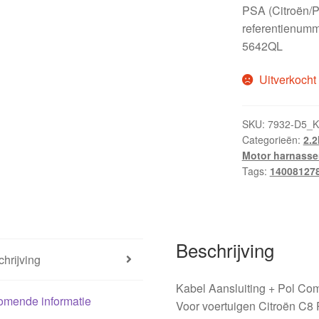
PSA (Citroën/P
referentienum
5642QL
Uitverkocht
SKU:
7932-D5_K
Categorieën:
2.2
Motor harnasse
Tags:
14008127
Beschrijving
hrijving
Kabel Aansluiting + Pol Co
omende informatie
Voor voertuigen Citroën C8