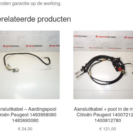
nden garantie op de werking.
relateerde producten
nsluitkabel – Aardingspool
Aansluitkabel + pool in de 
troën Peugeot 1493958080
Citroën Peugeot 1400721
1483693080
1400812780
€
24,00
€
121,00