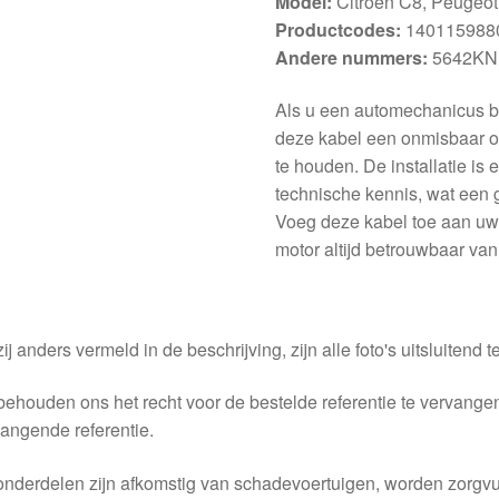
Model:
Citroën C8, Peugeot
Productcodes:
1401159880
Andere nummers:
5642KN
Als u een automechanicus ben
deze kabel een onmisbaar on
te houden. De installatie is
technische kennis, wat een 
Voeg deze kabel toe aan uw
motor altijd betrouwbaar van
ij anders vermeld in de beschrijving, zijn alle foto's uitsluitend ter
behouden ons het recht voor de bestelde referentie te vervang
angende referentie.
nderdelen zijn afkomstig van schadevoertuigen, worden zorgvu