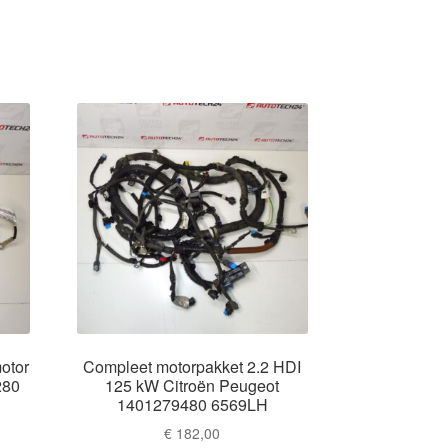
motor
Compleet motorpakket 2.2 HDI
280
125 kW Citroën Peugeot
1401279480 6569LH
€
182,00