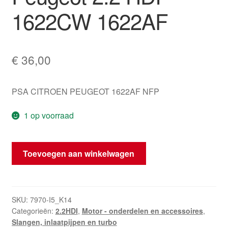
1622CW 1622AF
€
36,00
PSA CITROEN PEUGEOT 1622AF NFP
1 op voorraad
Onderdrukpijp
Toevoegen aan winkelwagen
Citroën
Peugeot
2.2
HDI
SKU:
7970-I5_K14
Categorieën:
2.2HDI
,
Motor - onderdelen en accessoires
,
1622CW
Slangen, inlaatpijpen en turbo
1622AF