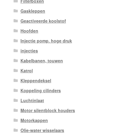
Filterboxen
Gaskleppen
Geactiveerde koolstof
Hoofden
Injectie pomp. hoge druk
injecties
Kabelbanen, touwen
Katrol
Kleppendeksel
Koppeling cilinders
Luchtinlaat
Motor silentblock houders
Motorkappen
Olie-water wisselaars