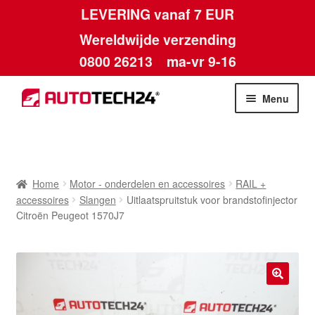
LEVERING vanaf 7 EUR
Wereldwijde verzending
0800 26213
ma-vr 9-16
Skip
Skip
Menu
to
to
navigation
content
Home
Afdruk
Home
Motor - onderdelen en accessoires
RAIL +
accessoires
Slangen
Uitlaatspruitstuk voor brandstofinjector
Algemene voorwaarden
Citroën Peugeot 1570J7
Betalingen
Contact
🔍