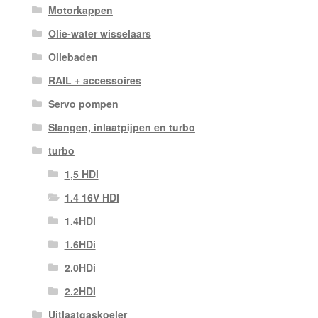
Motorkappen
Olie-water wisselaars
Oliebaden
RAIL + accessoires
Servo pompen
Slangen, inlaatpijpen en turbo
turbo
1,5 HDi
1.4 16V HDI
1.4HDi
1.6HDi
2.0HDi
2.2HDI
Uitlaatgaskoeler