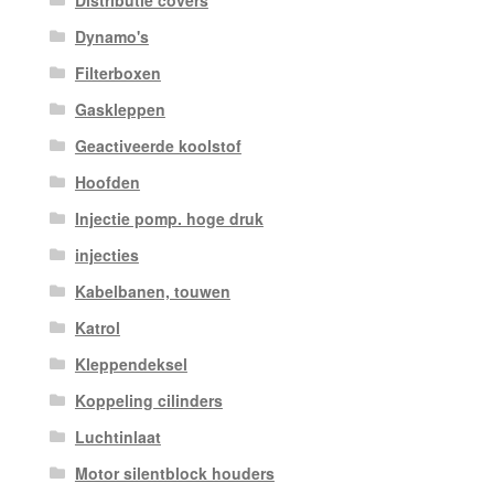
Distributie covers
Dynamo's
Filterboxen
Gaskleppen
Geactiveerde koolstof
Hoofden
Injectie pomp. hoge druk
injecties
Kabelbanen, touwen
Katrol
Kleppendeksel
Koppeling cilinders
Luchtinlaat
Motor silentblock houders