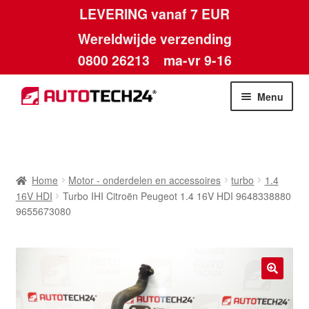
LEVERING vanaf 7 EUR
Wereldwijde verzending
0800 26213
ma-vr 9-16
Skip
Skip
Menu
to
to
navigation
content
Home
Afdruk
Home
Motor - onderdelen en accessoires
turbo
1.4
16V HDI
Turbo IHI Citroën Peugeot 1.4 16V HDI 9648338880
Algemene voorwaarden
9655673080
Betalingen
Contact
🔍