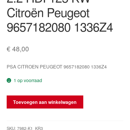
Citroën Peugeot
9657182080 1336Z4
€
48,00
PSA CITROEN PEUGEOT 9657182080 1336Z4
1 op voorraad
Thermostaatbehuizing
Toevoegen aan winkelwagen
2.2
HDI
125
KW
SKU:
7982-K1_KR3