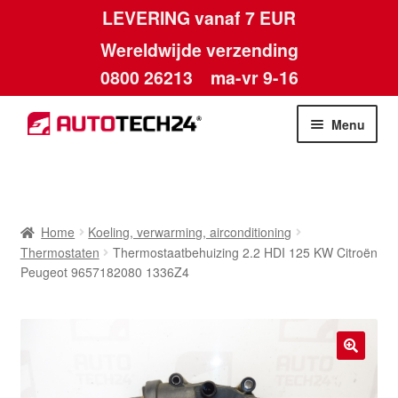
LEVERING vanaf 7 EUR
Wereldwijde verzending
0800 26213
ma-vr 9-16
Skip
Skip
Menu
to
to
navigation
content
Home
Afdruk
Home
Koeling, verwarming, airconditioning
Thermostaten
Thermostaatbehuizing 2.2 HDI 125 KW Citroën
Algemene voorwaarden
Peugeot 9657182080 1336Z4
Betalingen
Contact
🔍