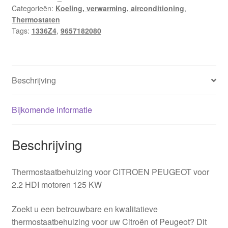
Categorieën:
Koeling, verwarming, airconditioning
,
Citroën
Thermostaten
Peugeot
Tags:
1336Z4
,
9657182080
9657182080
1336Z4
aantal
Beschrijving
Bijkomende informatie
Beschrijving
Thermostaatbehuizing voor CITROEN PEUGEOT voor
2.2 HDI motoren 125 KW
Zoekt u een betrouwbare en kwalitatieve
thermostaatbehuizing voor uw Citroën of Peugeot? Dit