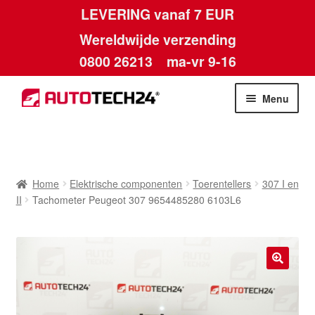
LEVERING vanaf 7 EUR
Wereldwijde verzending
0800 26213
ma-vr 9-16
Skip
Skip
Menu
to
to
navigation
content
Home
Afdruk
Home
Elektrische componenten
Toerentellers
307 I en
II
Tachometer Peugeot 307 9654485280 6103L6
Algemene voorwaarden
Betalingen
🔍
Contact