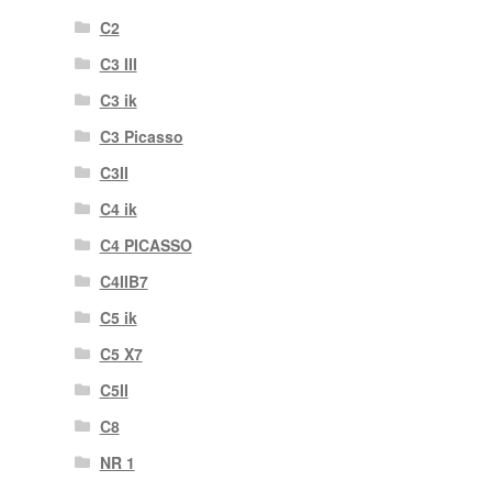
C2
C3 III
C3 ik
C3 Picasso
C3II
C4 ik
C4 PICASSO
C4IIB7
C5 ik
C5 X7
C5II
C8
NR 1