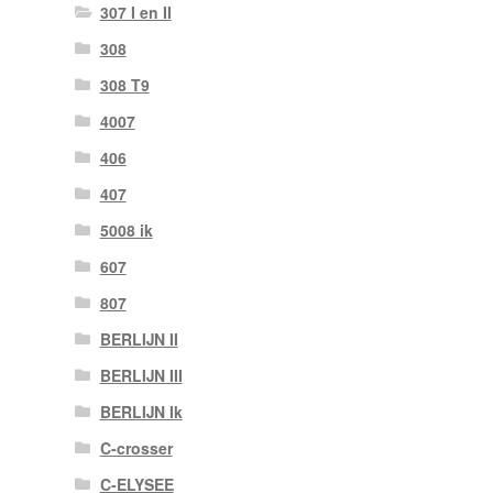
307 I en II
308
308 T9
4007
406
407
5008 ik
607
807
BERLIJN II
BERLIJN III
BERLIJN Ik
C-crosser
C-ELYSEE