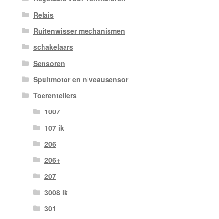
Relais
Ruitenwisser mechanismen
schakelaars
Sensoren
Spuitmotor en niveausensor
Toerentellers
1007
107 ik
206
206+
207
3008 ik
301