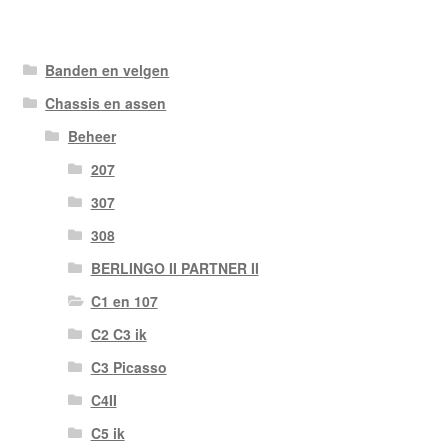
Banden en velgen
Chassis en assen
Beheer
207
307
308
BERLINGO II PARTNER II
C1 en 107
C2 C3 ik
C3 Picasso
C4II
C5 ik