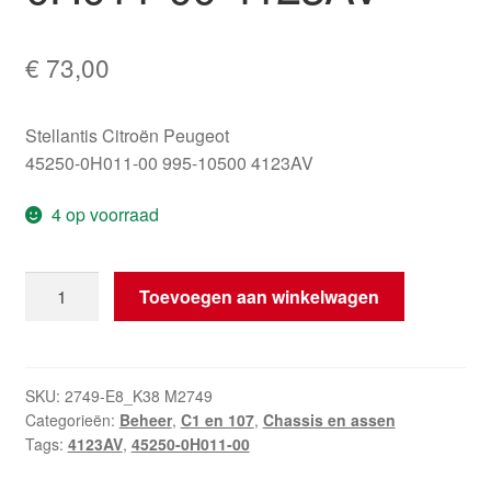
€
73,00
Stellantis Citroën Peugeot
45250-0H011-00 995-10500 4123AV
4 op voorraad
Stuurkolom
Toevoegen aan winkelwagen
Citroën
C1
Peugeot
107
SKU:
2749-E8_K38 M2749
Categorieën:
Beheer
,
C1 en 107
,
Chassis en assen
45250-
Tags:
4123AV
,
45250-0H011-00
0H011-
00