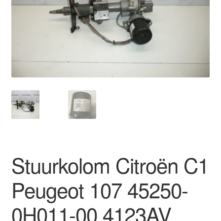
Kassa
Klachten
Klachtenprocedure
Levering
Mijn account
Over ons
Stuurkolom Citroën C1
Privacybeleid
Peugeot 107 45250-
Wereldwijde verzending
0H011-00 4123AV
Winkelwagen