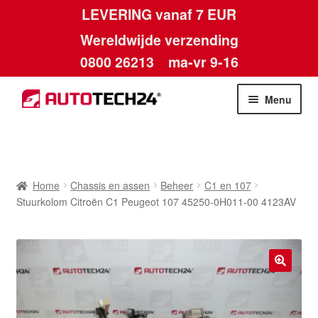
LEVERING vanaf 7 EUR
Wereldwijde verzending
0800 26213
ma-vr 9-16
Skip
Skip
Menu
to
to
navigation
content
Home
Afdruk
Home
Chassis en assen
Beheer
C1 en 107
Stuurkolom Citroën C1 Peugeot 107 45250-0H011-00 4123AV
Algemene voorwaarden
Betalingen
🔍
Contact