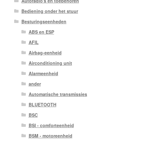
Autoradio's en toebehoren
Bediening onder het stuur
Besturingseenheden
ABS en ESP
AFIL
Airbag-eenheid
Airconditioning unit
Alarmeenheid
ander
Automatische transmissies
BLUETOOTH
BSC
BSI - comforteenheid
BSM - motoreenheid