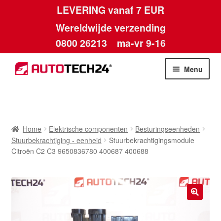
LEVERING vanaf 7 EUR
Wereldwijde verzending
0800 26213
ma-vr 9-16
Skip
Skip
Menu
to
to
navigation
content
Home
Afdruk
Home
Elektrische componenten
Besturingseenheden
Stuurbekrachtiging - eenheid
Stuurbekrachtigingsmodule
Algemene voorwaarden
Citroën C2 C3 9650836780 400687 400688
Betalingen
Contact
🔍