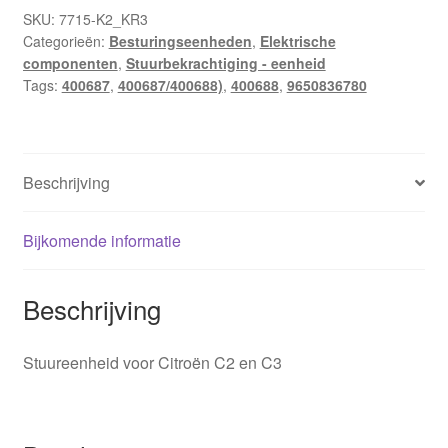
9650836780
SKU:
7715-K2_KR3
Categorieën:
Besturingseenheden
,
Elektrische
400687
componenten
,
Stuurbekrachtiging - eenheid
400688
Tags:
400687
,
400687/400688)
,
400688
,
9650836780
aantal
Beschrijving
Bijkomende informatie
Beschrijving
Stuureenheid voor Citroën C2 en C3