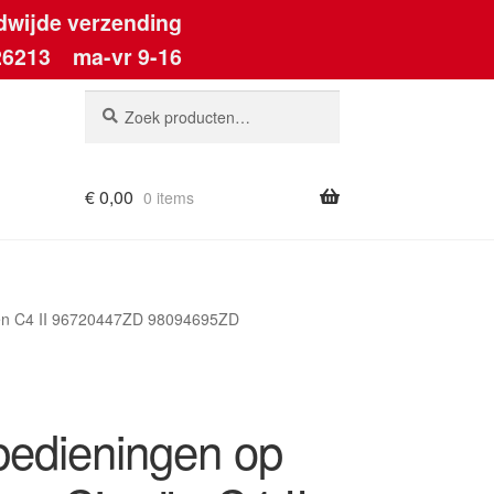
dwijde verzending
26213
ma-vr 9-16
Zoeken
Zoeken
naar:
€
0,00
0 items
roën C4 II 96720447ZD 98094695ZD
bedieningen op