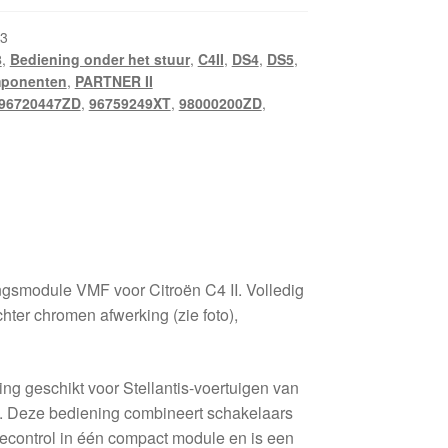
3
8
,
Bediening onder het stuur
,
C4II
,
DS4
,
DS5
,
mponenten
,
PARTNER II
96720447ZD
,
96759249XT
,
98000200ZD
,
gsmodule VMF voor Citroën C4 II. Volledig
hter chromen afwerking (zie foto),
ing geschikt voor Stellantis-voertuigen van
 Deze bediening combineert schakelaars
isecontrol in één compact module en is een