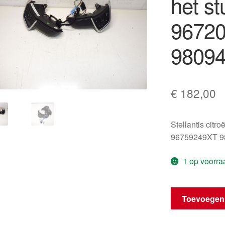
het st
9672
9809
€
182,00
Stellantis citr
96759249XT 9
1 op voorra
Stuurbedienin
Toevoegen
op
het