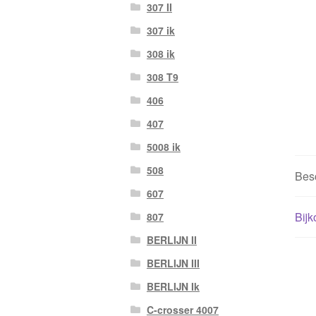
307 II
307 ik
308 ik
308 T9
406
407
5008 ik
508
Besc
607
Bijk
807
BERLIJN II
BERLIJN III
BERLIJN Ik
C-crosser 4007