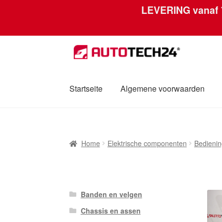
LEVERING vanaf
Skip
Skip
to
to
navigation
content
Startseite
Algemene voorwaarden
Home
Afdruk
Algemene voorwaarden
Betal
Home
Elektrische componenten
Bedienin
Mijn account
Over ons
Privacybeleid
Werel
Banden en velgen
Chassis en assen