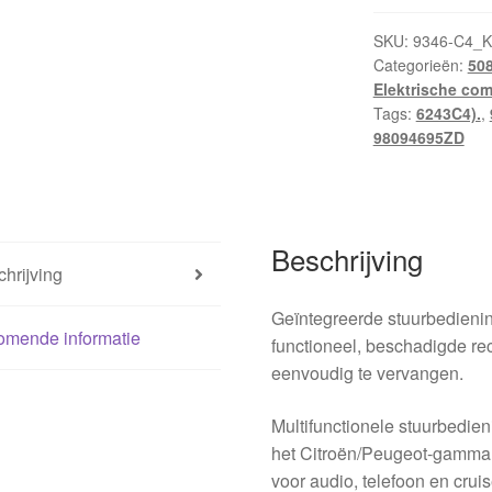
stuur
Citroën
SKU:
9346-C4_K
Categorieën:
50
C4
Elektrische co
II
Tags:
6243C4).
,
96720447ZD
98094695ZD
98094695ZD
aantal
Beschrijving
hrijving
Geïntegreerde stuurbedienin
omende informatie
functioneel, beschadigde rec
eenvoudig te vervangen.
Multifunctionele stuurbedien
het Citroën/Peugeot-gamma.
voor audio, telefoon en cru