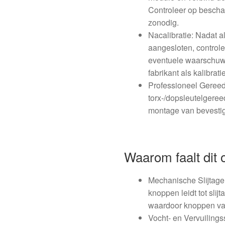
Controleer op beschad
zonodig.
Nacalibratie: Nadat al
aangesloten, control
eventuele waarschuw
fabrikant als kalibrat
Professioneel Gereed
torx-/dopsleutelgere
montage van bevesti
Waarom faalt dit
Mechanische Slijtage:
knoppen leidt tot sli
waardoor knoppen vas
Vocht- en Vervuilings