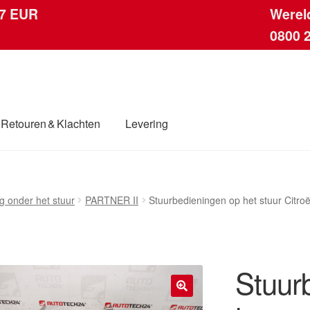
 7 EUR
Werel
0800 
Retouren & Klachten
Levering
ingen
Contact
Kassa
Klachten
Klachtenprocedure
Levering
g onder het stuur
PARTNER II
Stuurbedieningen op het stuur Cit
dwijde verzending
Winkelwagen
Stuur
🔍