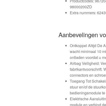
Productcodes: 9672
98000200ZD
Extra nummers: 624
Aanbevelingen v
Ontkoppel Altijd De 
wacht minimaal 10 mi
ontladen voordat u m
Airbag Veiligheid: Ve
fabrikantvoorschrift. 
connectors en schroe
Toegang Tot Schakela
stuur en/of de stuurk
bedieningsmodule te
Elektrische Aansluiti
module en verbind d