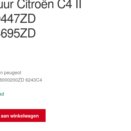
uur Citroën C4 II
0447ZD
4695ZD
oën peugeot
8000200ZD 6243C4
ad
gen
 aan winkelwagen