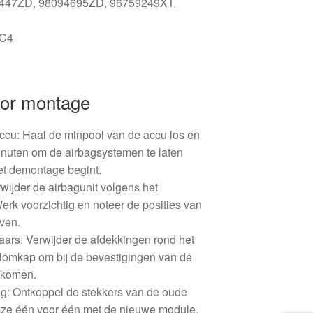
0447ZD, 98094695ZD, 96759249XT,
3C4
oor montage
Accu: Haal de minpool van de accu los en
nuten om de airbagsystemen te laten
et demontage begint.
rwijder de airbagunit volgens het
Werk voorzichtig en noteer de posities van
ven.
ars: Verwijder de afdekkingen rond het
olomkap om bij de bevestigingen van de
 komen.
ng: Ontkoppel de stekkers van de oude
eze één voor één met de nieuwe module.