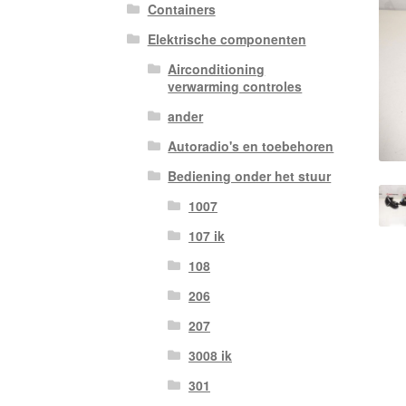
Containers
Elektrische componenten
Airconditioning
verwarming controles
ander
Autoradio's en toebehoren
Bediening onder het stuur
1007
107 ik
108
206
207
3008 ik
301