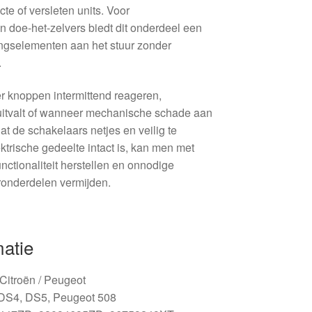
te of versleten units. Voor
 doe-het-zelvers biedt dit onderdeel een
ingselementen aan het stuur zonder
.
r knoppen intermittend reageren,
 uitvalt of wanneer mechanische schade aan
t de schakelaars netjes en veilig te
ktrische gedeelte intact is, kan men met
ctionaliteit herstellen en onnodige
ronderdelen vermijden.
matie
/ Citroën / Peugeot
, DS4, DS5, Peugeot 508