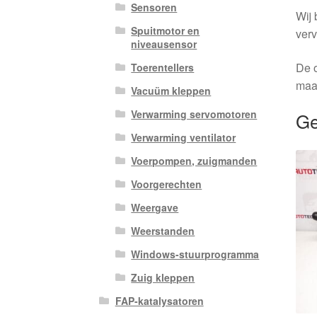
Sensoren
Wij 
Spuitmotor en
verv
niveausensor
De o
Toerentellers
maa
Vacuüm kleppen
Verwarming servomotoren
Ge
Verwarming ventilator
Voerpompen, zuigmanden
Voorgerechten
Weergave
Weerstanden
Windows-stuurprogramma
Zuig kleppen
FAP-katalysatoren