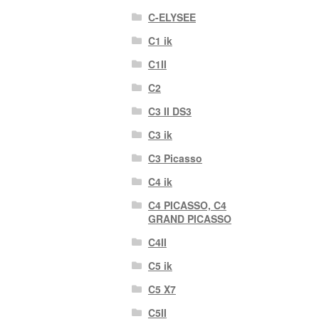
C-ELYSEE
C1 ik
C1II
C2
C3 II DS3
C3 ik
C3 Picasso
C4 ik
C4 PICASSO, C4
GRAND PICASSO
C4II
C5 ik
C5 X7
C5II