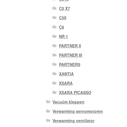
C5 X7
C5II
C8
NR 1
PARTNER II
PARTNER III
PARTNERS
XANTIA
XSARA
XSARA PICASSO
Vacuüm kleppen
Verwarming servomotoren
Verwarming ventilator