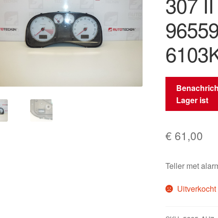
307 I
9655
6103
Benachrich
Lager ist
€
61,00
Teller met al
Uitverkocht