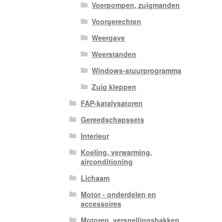
Voerpompen, zuigmanden
Voorgerechten
Weergave
Weerstanden
Windows-stuurprogramma
Zuig kleppen
FAP-katalysatoren
Gereedschapssets
Interieur
Koeling, verwarming,
airconditioning
Lichaam
Motor - onderdelen en
accessoires
Motoren, versnellingsbakken