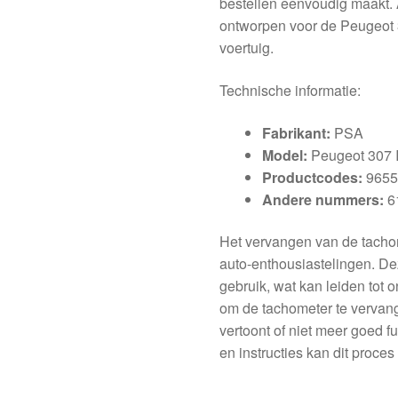
bestellen eenvoudig maakt. 
ontworpen voor de Peugeot 30
voertuig.
Technische informatie:
Fabrikant:
PSA
Model:
Peugeot 307 I
Productcodes:
9655
Andere nummers:
6
Het vervangen van de tachom
auto-enthousiastelingen. Dez
gebruik, wat kan leiden tot
om de tachometer te vervan
vertoont of niet meer goed f
en instructies kan dit proces