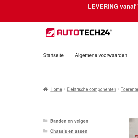
LEVERING vanaf
Skip
Skip
to
to
navigation
content
Startseite
Algemene voorwaarden
Home
Afdruk
Algemene voorwaarden
Betal
Home
Elektrische componenten
Toerente
Mijn account
Over ons
Privacybeleid
Werel
Banden en velgen
Chassis en assen