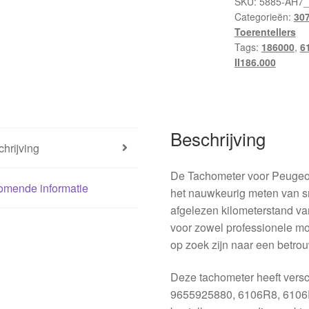
SKU:
5885-AH7
Categorieën:
307
Toerentellers
Tags:
186000
,
6
II186.000
Beschrijving
hrijving
De Tachometer voor Peugeot 
omende informatie
het nauwkeurig meten van s
afgelezen kilometerstand va
voor zowel professionele mon
op zoek zijn naar een betr
Deze tachometer heeft vers
9655925880, 6106R8, 6106R