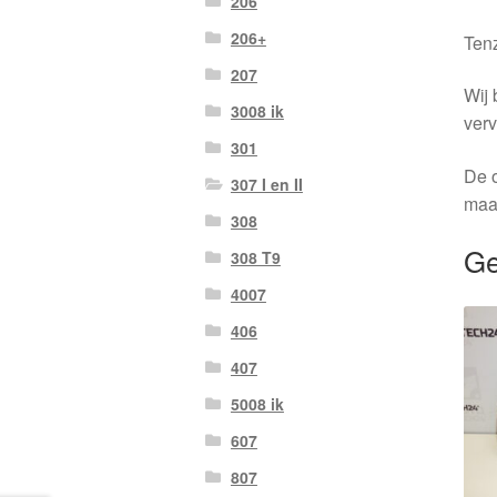
206
206+
Tenz
207
Wij 
3008 ik
verv
301
De o
307 I en II
maa
308
Ge
308 T9
4007
406
407
5008 ik
607
807