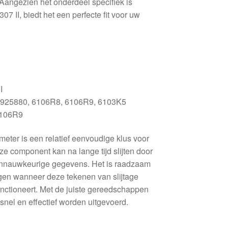
Aangezien het onderdeel specifiek is
7 II, biedt het een perfecte fit voor uw
I
925880, 6106R8, 6106R9, 6103K5
106R9
eter is een relatief eenvoudige klus voor
e component kan na lange tijd slijten door
 onnauwkeurige gegevens. Het is raadzaam
gen wanneer deze tekenen van slijtage
unctioneert. Met de juiste gereedschappen
 snel en effectief worden uitgevoerd.