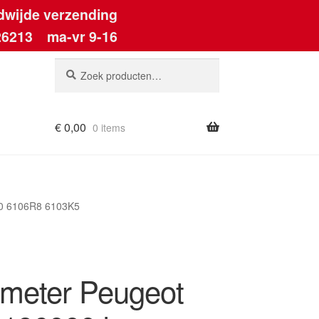
dwijde verzending
26213
ma-vr 9-16
Zoeken
Zoeken
naar:
€
0,00
0 items
80 6106R8 6103K5
meter Peugeot