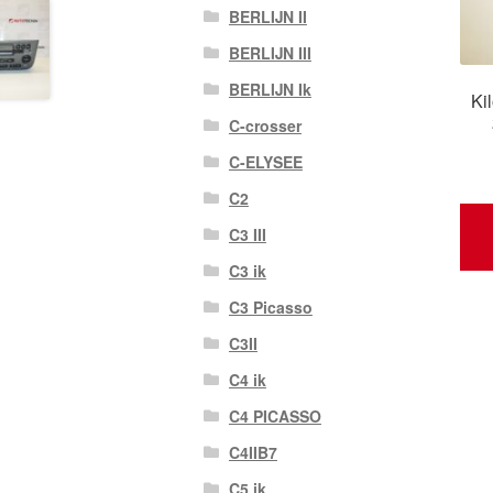
BERLIJN II
BERLIJN III
BERLIJN Ik
Ki
C-crosser
C-ELYSEE
C2
C3 III
C3 ik
C3 Picasso
C3II
C4 ik
C4 PICASSO
C4IIB7
C5 ik