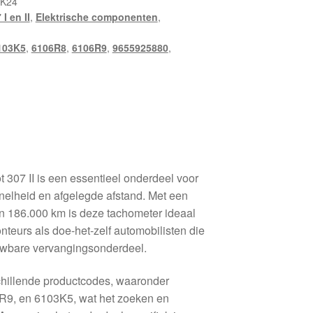
_K24
 I en II
,
Elektrische componenten
,
103K5
,
6106R8
,
6106R9
,
9655925880
,
307 II is een essentieel onderdeel voor
nelheid en afgelegde afstand. Met een
n 186.000 km is deze tachometer ideaal
teurs als doe-het-zelf automobilisten die
ouwbare vervangingsonderdeel.
chillende productcodes, waaronder
9, en 6103K5, wat het zoeken en