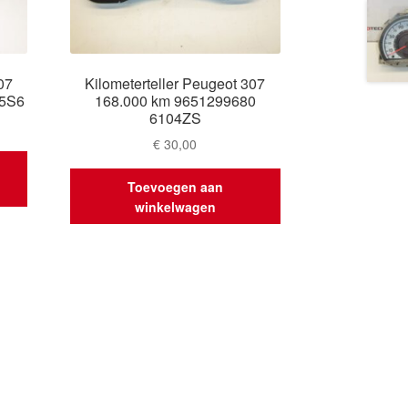
07
Kilometerteller Peugeot 307
05S6
168.000 km 9651299680
6104ZS
€
30,00
Toevoegen aan
winkelwagen