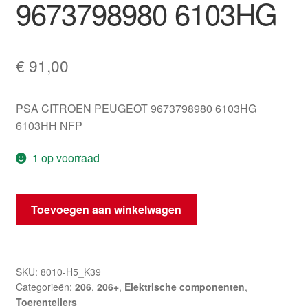
9673798980 6103HG
€
91,00
PSA CITROEN PEUGEOT 9673798980 6103HG
6103HH NFP
1 op voorraad
Tachometer
Toevoegen aan winkelwagen
Peugeot
206+
101200
km
SKU:
8010-H5_K39
Categorieën:
206
,
206+
,
Elektrische componenten
,
9673798980
Toerentellers
6103HG