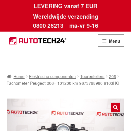
LEVERING vanaf 7 EUR
Wereldwijde verzending
0800 26213
ma-vr 9-16
Skip
Skip
Menu
to
to
navigation
content
Home
Afdruk
Home
Elektrische componenten
Toerentellers
206
Tachometer Peugeot 206+ 101200 km 9673798980 6103HG
Algemene voorwaarden
Betalingen
🔍
Contact