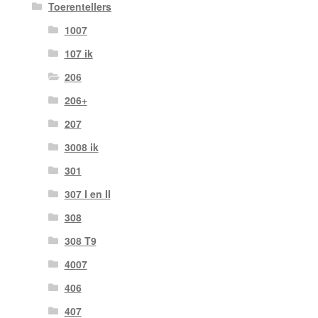
Toerentellers
1007
107 ik
206
206+
207
3008 ik
301
307 I en II
308
308 T9
4007
406
407