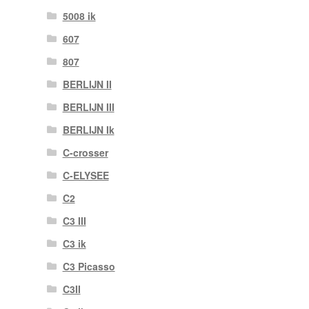
5008 ik
607
807
BERLIJN II
BERLIJN III
BERLIJN Ik
C-crosser
C-ELYSEE
C2
C3 III
C3 ik
C3 Picasso
C3II