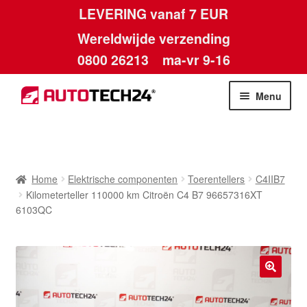
LEVERING vanaf 7 EUR
Wereldwijde verzending
0800 26213
ma-vr 9-16
Skip
Skip
Menu
to
to
navigation
content
Home
Afdruk
Home
Elektrische componenten
Toerentellers
C4IIB7
Kilometerteller 110000 km Citroën C4 B7 96657316XT
Algemene voorwaarden
6103QC
Betalingen
Contact
🔍