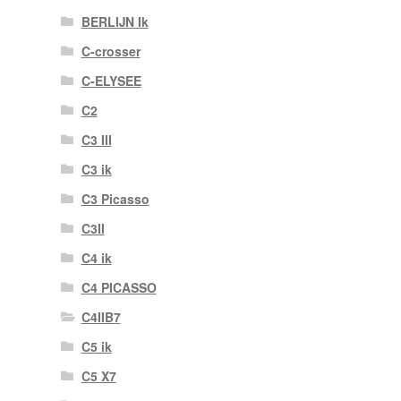
BERLIJN Ik
C-crosser
C-ELYSEE
C2
C3 III
C3 ik
C3 Picasso
C3II
C4 ik
C4 PICASSO
C4IIB7
C5 ik
C5 X7