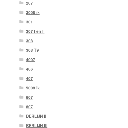
207
3008 ik
301
307 I en II
308
308 T9
4007
406
407
5008 ik
607
807
BERLIJN II
BERLIJN III