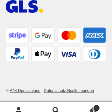
©
A24 Deutschland
-
Datenschutz-Bestimmungen
0
Zoeken
Zoeken