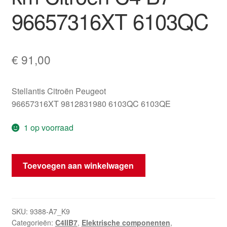
96657316XT 6103QC
€
91,00
Stellantis Citroën Peugeot
96657316XT 9812831980 6103QC 6103QE
1 op voorraad
Kilometerteller
Toevoegen aan winkelwagen
110000
km
Citroën
C4
SKU:
9388-A7_K9
Categorieën:
C4IIB7
,
Elektrische componenten
,
B7