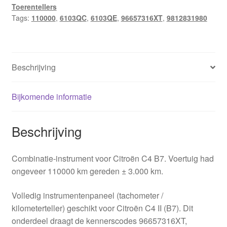
Toerentellers
96657316XT
Tags:
110000
,
6103QC
,
6103QE
,
96657316XT
,
9812831980
6103QC
aantal
Beschrijving
Bijkomende informatie
Beschrijving
Combinatie-instrument voor Citroën C4 B7. Voertuig had
ongeveer 110000 km gereden ± 3.000 km.
Volledig instrumentenpaneel (tachometer /
kilometerteller) geschikt voor Citroën C4 II (B7). Dit
onderdeel draagt de kennerscodes 96657316XT,