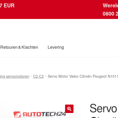
 7 EUR
Werel
0800 
Retouren & Klachten
Levering
ingen
Contact
Kassa
Klachten
Klachtenprocedure
Levering
ing servomotoren
C2 C3
Servo Motor Valeo Citroën Peugeot N10
dwijde verzending
Winkelwagen
Servo
🔍