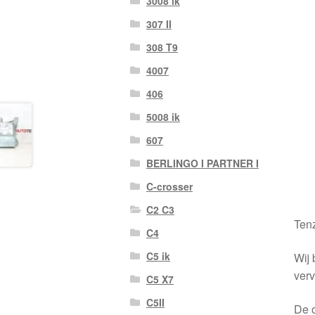
3008 ik
307 II
308 T9
4007
406
5008 ik
607
BERLINGO I PARTNER I
C-crosser
C2 C3
Tenz
C4
C5 ik
Wij 
verv
C5 X7
C5II
De o