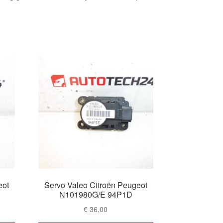
eot
Servo Valeo Citroën Peugeot
N101980G/E 94P1D
€
36,00