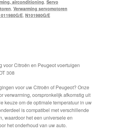
ming, airconditioning
,
Servo
toren
,
Verwarming servomotoren
1011980G/E
,
N101980G/E
g voor Citroën en Peugeot voertuigen
OT 308
gingen voor uw Citroën of Peugeot? Onze
 verwarming, oorspronkelijk afkomstig uit
le keuze om de optimale temperatuur in uw
onderdeel is compatibel met verschillende
n, waardoor het een universele en
voor het onderhoud van uw auto.