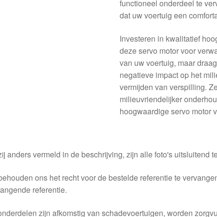
functioneel onderdeel te ver
dat uw voertuig een comforta
Investeren in kwalitatief h
deze servo motor voor verwa
van uw voertuig, maar draag
negatieve impact op het mil
vermijden van verspilling. Ze
milieuvriendelijker onderh
hoogwaardige servo motor v
ij anders vermeld in de beschrijving, zijn alle foto's uitsluitend ter
behouden ons het recht voor de bestelde referentie te vervang
angende referentie.
nderdelen zijn afkomstig van schadevoertuigen, worden zorgvu