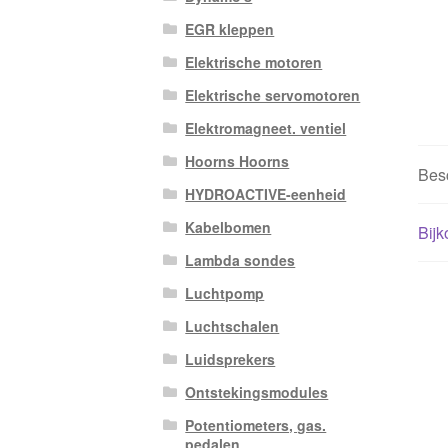
EGR kleppen
Elektrische motoren
Elektrische servomotoren
Elektromagneet. ventiel
Hoorns Hoorns
Besc
HYDROACTIVE-eenheid
Kabelbomen
Bijk
Lambda sondes
Luchtpomp
Luchtschalen
Luidsprekers
Ontstekingsmodules
Potentiometers, gas.
pedalen