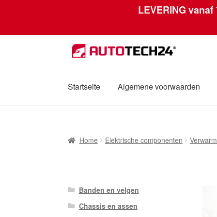
LEVERING vanaf
Skip
Skip
to
to
navigation
content
Startseite
Algemene voorwaarden
Home
Afdruk
Algemene voorwaarden
Betal
Home
Elektrische componenten
Verwarm
Mijn account
Over ons
Privacybeleid
Werel
Banden en velgen
Chassis en assen