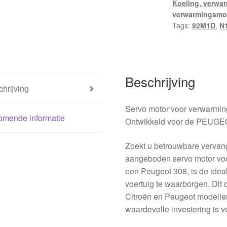
Koeling, verwar
aantal
verwarmingsmo
Tags:
92M1D
,
N
Beschrijving
hrijving
Servo motor voor verwarmin
omende informatie
Ontwikkeld voor de PEUGE
Zoekt u betrouwbare vervan
aangeboden servo motor voor
een Peugeot 308, is de idea
voertuig te waarborgen. Dit 
Citroën en Peugeot modelle
waardevolle investering is 