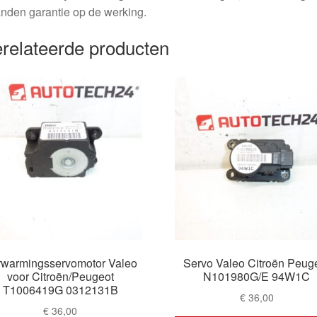
nden garantie op de werking.
relateerde producten
rwarmingsservomotor Valeo
Servo Valeo Citroën Peug
voor Citroën/Peugeot
N101980G/E 94W1C
T1006419G 0312131B
€
36,00
€
36,00