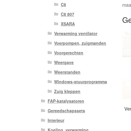
maa
C6
C8 807
Ge
XSARA
Verwarming ventilator
Voerpompen, zuigmanden
Voorgerechten
Weergave
Weerstanden
Windows-stuurprogramma
Zuig kleppen
FAP-katalysatoren
Ve
Gereedschapssets
Interieur
Koeling, verwarming,