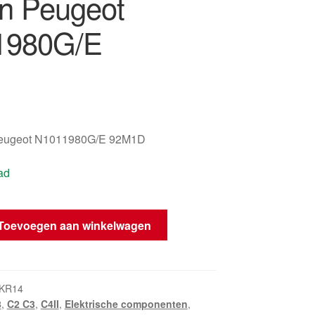
ën Peugeot
1980G/E
Peugeot N1011980G/E 92M1D
ad
Toevoegen aan winkelwagen
_KR14
8
,
C2 C3
,
C4II
,
Elektrische componenten
,