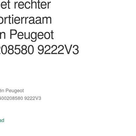
et rechter
ortierraam
ën Peugeot
08580 9222V3
oën Peugeot
400208580 9222V3
ad