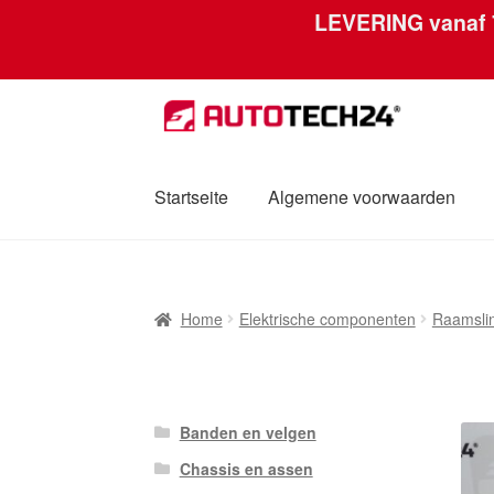
LEVERING vanaf
Skip
Skip
to
to
navigation
content
Startseite
Algemene voorwaarden
Home
Afdruk
Algemene voorwaarden
Betal
Home
Elektrische componenten
Raamsli
Mijn account
Over ons
Privacybeleid
Werel
Banden en velgen
Chassis en assen