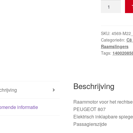
Elektrische
raammotor
voor
het
rechter
SKU:
4569-M22
Categorieën:
C8 
voorportierraa
Raamslingers
Citroën
Tags:
14002085
Peugeot
1400208580
9222V3
aantal
Beschrijving
hrijving
Raammotor voor het rechts
omende informatie
PEUGEOT 807
Elektrisch inklapbare spiege
Passagierszijde