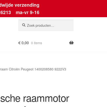
dwijde verzending
26213
ma-vr 9-16
Zoeken
Zoeken
naar:
€
0,00
0 items
ierraam Citroën Peugeot 1400208580 9222V3
rische raammotor