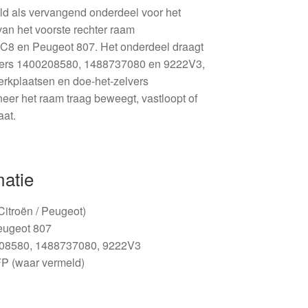
ld als vervangend onderdeel voor het
van het voorste rechter raam
ën C8 en Peugeot 807. Het onderdeel draagt
mers 1400208580, 1488737080 en 9222V3,
erkplaatsen en doe-het-zelvers
neer het raam traag beweegt, vastloopt of
at.
matie
(Citroën / Peugeot)
eugeot 807
208580, 1488737080, 9222V3
P (waar vermeld)