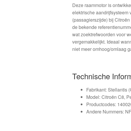
Deze raammotor is ontwikke
elektrische aandrijfsysteem 
(passagierszijde) bij Citro
de bekende referentienum
wat zoektrefwoorden voor w
vergemakkelijkt. Ideaal wan
niet meer omhoog/omlaag ga
Technische Infor
Fabrikant: Stellantis 
Model: Citroën C8, P
Productcodes: 1400
Andere Nummers: NF