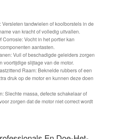
 Versleten tandwielen of koolborstels in de
ame van kracht of volledig uitvallen.
 Corrosie: Vocht in het portier kan
rcomponenten aantasten.
anen: Vuil of beschadigde geleiders zorgen
n voortijdige slijtage van de motor.
astzittend Raam: Beknelde rubbers of een
xtra druk op de motor en kunnen deze doen
n: Slechte massa, defecte schakelaar of
oor zorgen dat de motor niet correct wordt
Professionals En Doe-Het-