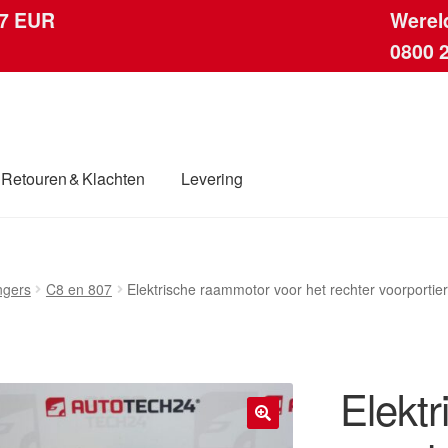
 7 EUR
Werel
0800 
Retouren & Klachten
Levering
ingen
Contact
Kassa
Klachten
Klachtenprocedure
Levering
ngers
C8 en 807
Elektrische raammotor voor het rechter voorport
dwijde verzending
Winkelwagen
Elekt
🔍