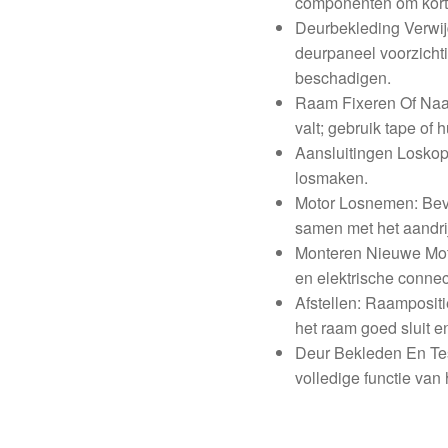
componenten om kortsl
Deurbekleding Verwij
deurpaneel voorzicht
beschadigen.
Raam Fixeren Of Naar
valt; gebruik tape of 
Aansluitingen Loskop
losmaken.
Motor Losnemen: Beve
samen met het aandr
Monteren Nieuwe Moto
en elektrische connec
Afstellen: Raampositi
het raam goed sluit en
Deur Bekleden En Tes
volledige functie van