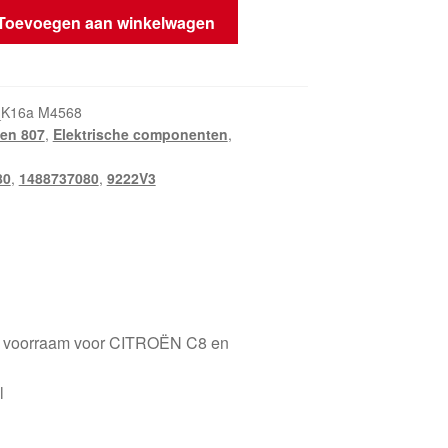
Toevoegen aan winkelwagen
_K16a M4568
en 807
,
Elektrische componenten
,
m
80
,
1488737080
,
9222V3
e voorraam voor CITROËN C8 en
l