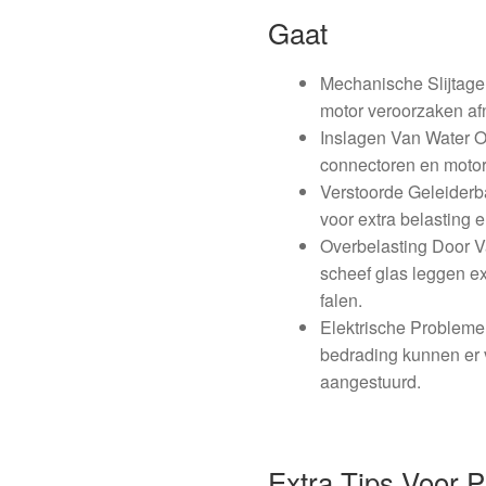
Gaat
Mechanische Slijtage:
motor veroorzaken afn
Inslagen Van Water Of
connectoren en moto
Verstoorde Geleiderb
voor extra belasting e
Overbelasting Door V
scheef glas leggen e
falen.
Elektrische Probleme
bedrading kunnen er v
aangestuurd.
Extra Tips Voor 