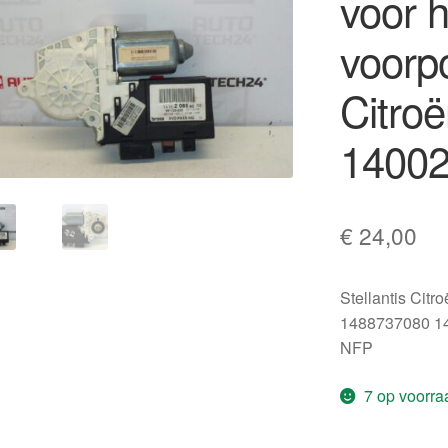
voor h
voorp
Citro
14002
€
24,00
Stellantis Citr
1488737080 1
NFP
7 op voorra