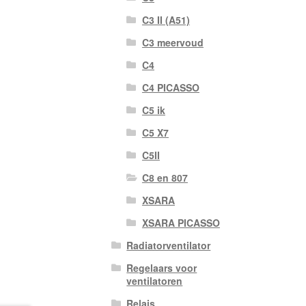
C3 II (A51)
C3 meervoud
C4
C4 PICASSO
C5 ik
C5 X7
C5II
C8 en 807
XSARA
XSARA PICASSO
Radiatorventilator
Regelaars voor
ventilatoren
Relais