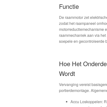
Functie
De raammotor zet elektrisc
zodat het raampaneel omho
motorreductiemechanisme en 
raammechaniek aan via het 
soepele en gecontroleerde 
Hoe Het Onderde
Wordt
Vervanging vereist basisge
portierdemontage. Algemen
Accu Loskoppelen: R