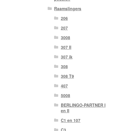
Raamslingers
206
207
3008
307 II
307 ik
308
308 T9
407
5008
BERLINGO-PARTNER I
en II
C1 en 107
C3