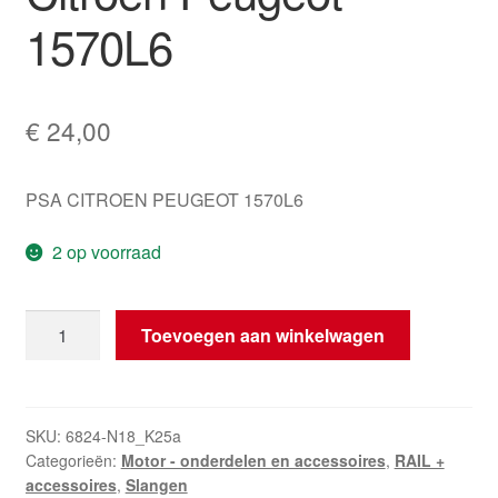
1570L6
€
24,00
PSA CITROEN PEUGEOT 1570L6
2 op voorraad
Railbuizen
Toevoegen aan winkelwagen
2e
Cilinder
Citroën
Peugeot
SKU:
6824-N18_K25a
Categorieën:
Motor - onderdelen en accessoires
,
RAIL +
1570L6
accessoires
,
Slangen
aantal