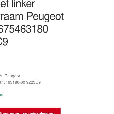
et linker
rraam Peugeot
675463180
C9
oën Peugeot
675463180-00 9223C9
ad
sme
Toevoegen aan winkelwagen