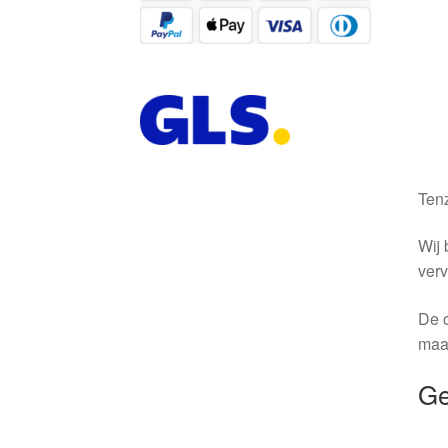
Tenz
Wij 
verv
De o
maa
Ge