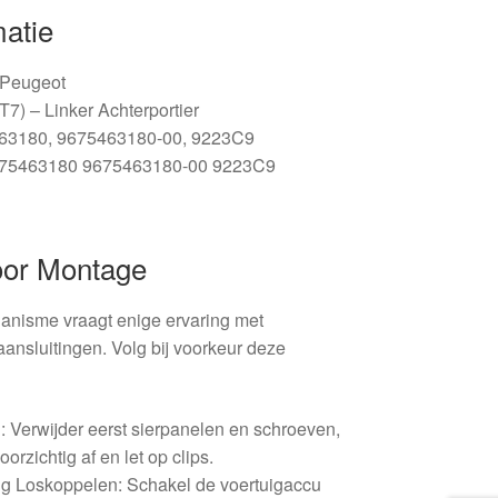
matie
/ Peugeot
7) – Linker Achterportier
463180, 9675463180-00, 9223C9
675463180 9675463180-00 9223C9
oor Montage
nisme vraagt enige ervaring met
ansluitingen. Volg bij voorkeur deze
: Verwijder eerst sierpanelen en schroeven,
oorzichtig af en let op clips.
ing Loskoppelen: Schakel de voertuigaccu