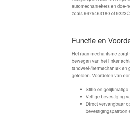
automechaniekers en doe‑he
zoals 9675463180 of 9223C
Functie en Voord
Het raammechanisme zorgt v
bewegen van het linker achte
tandwiel-/liermechaniek en 
geleiden. Voordelen van ee
Stille en gelijkmati
Veilige bevestiging v
Direct vervangbaar o
bevestigingspatroon e