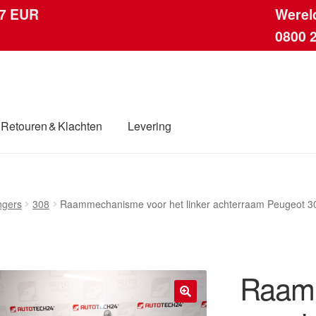
 7 EUR
Werel
0800 
Retouren & Klachten
Levering
ingen
Contact
Kassa
Klachten
Klachtenprocedure
Levering
ngers
308
Raammechanisme voor het linker achterraam Peugeot 
dwijde verzending
Winkelwagen
Raam
🔍