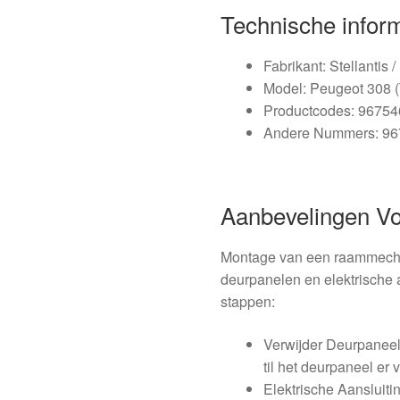
Technische infor
Fabrikant: Stellantis 
Model: Peugeot 308 (T
Productcodes: 9675
Andere Nummers: 9
Aanbevelingen V
Montage van een raammecha
deurpanelen en elektrische a
stappen:
Verwijder Deurpaneel
til het deurpaneel er v
Elektrische Aansluit