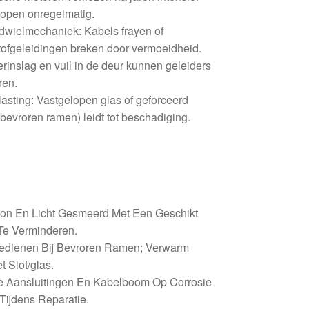
lopen onregelmatig.
dwielmechaniek: Kabels frayen of
tofgeleidingen breken door vermoeidheid.
erinslag en vuil in de deur kunnen geleiders
ren.
sting: Vastgelopen glas of geforceerd
 bevroren ramen) leidt tot beschadiging.
on En Licht Gesmeerd Met Een Geschikt
Te Verminderen.
Bedienen Bij Bevroren Ramen; Verwarm
t Slot/glas.
he Aansluitingen En Kabelboom Op Corrosie
Tijdens Reparatie.