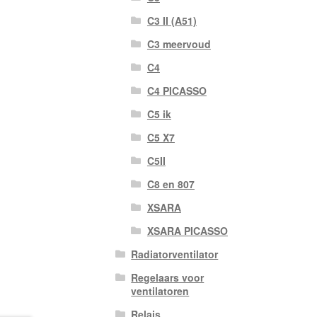
C3 II (A51)
C3 meervoud
C4
C4 PICASSO
C5 ik
C5 X7
C5II
C8 en 807
XSARA
XSARA PICASSO
Radiatorventilator
Regelaars voor
ventilatoren
Relais