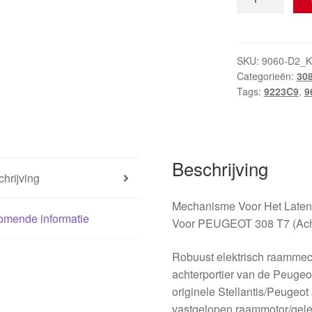
voor
het
linker
achterraam
SKU:
9060-D2_K
Categorieën:
30
Peugeot
Tags:
9223C9
,
9
308
9675463180
9223C9
aantal
Beschrijving
hrijving
Mechanisme Voor Het Laten 
omende informatie
Voor PEUGEOT 308 T7 (Acht
Robuust elektrisch raammech
achterportier van de Peugeot
originele Stellantis/Peugeot
vastgelopen raammotor/gelei