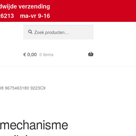
dwijde verzending
26213
ma-vr 9-16
Zoeken
Zoeken
naar:
€
0,00
0 items
308 9675463180 9223C9
mechanisme