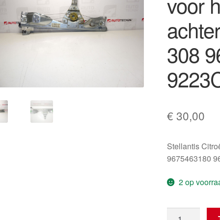
voor h
achte
308 9
9223
€
30,00
Stellantis Citr
9675463180 9
2 op voorra
Raammechani