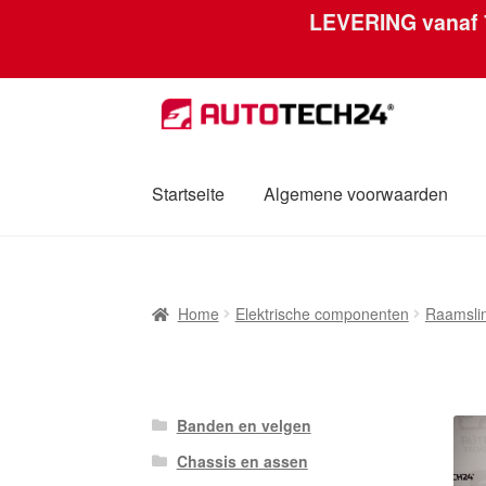
LEVERING vanaf
Skip
Skip
to
to
navigation
content
Startseite
Algemene voorwaarden
Home
Afdruk
Algemene voorwaarden
Betal
Home
Elektrische componenten
Raamsli
Mijn account
Over ons
Privacybeleid
Werel
Banden en velgen
Chassis en assen