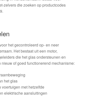
t‑zelvers die zoeken op productcodes
9.
elen
oor het gecontroleerd op- en neer
rraam. Het bestaat uit een motor,
geleiders die het glas ondersteunen en
n nieuw of goed functionerend mechanisme:
ge raambeweging
an het glas
p voertuigen met hetzelfde
n elektrische aansluitingen