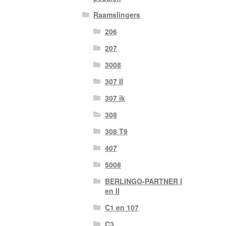
Raamslingers
206
207
3008
307 II
307 ik
308
308 T9
407
5008
BERLINGO-PARTNER I
en II
C1 en 107
C3