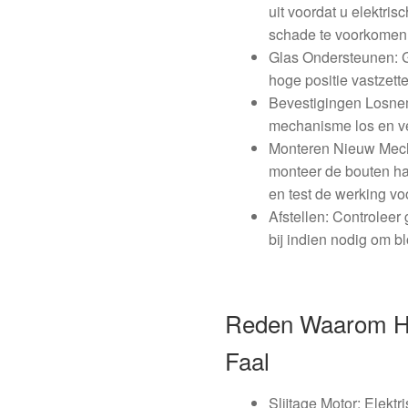
uit voordat u elektris
schade te voorkomen
Glas Ondersteunen: G
hoge positie vastzet
Bevestigingen Losnem
mechanisme los en ve
Monteren Nieuw Mech
monteer de bouten han
en test de werking vo
Afstellen: Controleer 
bij indien nodig om b
Reden Waarom He
Faal
Slijtage Motor: Elektr