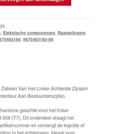
29
8
,
Elektrische componenten
,
Raamslingers
675463180
,
9675463180-00
Zakken Van Het Linker Achterste Zijraam
erdeur Aan Bestuurderszijde).
anisme geschikt voor het linker
 308 (T7). Dit onderdeel draagt het
 artikelnummer en vervangt de kapotte of
ding in het achterraam. Ideaal voor