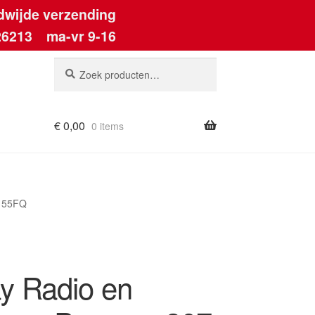
dwijde verzending
26213
ma-vr 9-16
Zoeken
Zoeken
naar:
€
0,00
0 items
6155FQ
ay Radio en