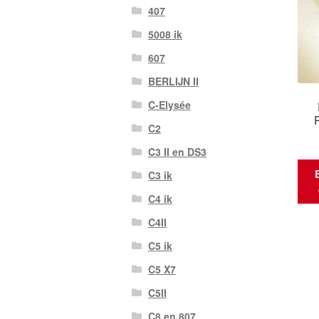
407
5008 ik
607
BERLIJN II
C-Elysée
C2
C3 II en DS3
C3 ik
C4 ik
C4II
C5 ik
C5 X7
C5II
C8 en 807