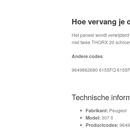
Hoe vervang je 
Het paneel wordt verwijderd
met twee THORX 20 schroe
Andere codes
9649862680 6155FQ 6155
Technische infor
Fabrikant:
Peugeot
Model:
307 II
Productcodes:
9649