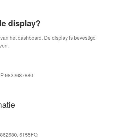
de display?
 van het dashboard. De display is bevestigd
ven.
FP 9822637880
matie
862680, 6155FQ