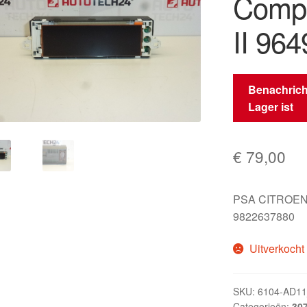
Compu
II 96
Benachrich
Lager ist
€
79,00
PSA CITROEN
9822637880
Uitverkocht
SKU:
6104-AD1
Categorieën:
307