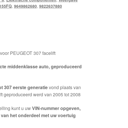
155FQ
,
9649862680
,
9822637880
 voor PEUGEOT 307 facelift
cte middenklasse auto, geproduceerd
t 307 eerste generatie
vond plaats van
lift geproduceerd werd van 2005 tot 2008
elling kunt u uw
VIN-nummer opgeven,
it van het onderdeel met uw voertuig