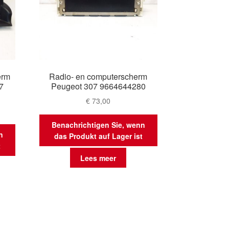
erm
Radio- en computerscherm
7
Peugeot 307 9664644280
€
73,00
Benachrichtigen Sie, wenn
n
das Produkt auf Lager ist
t
Lees meer