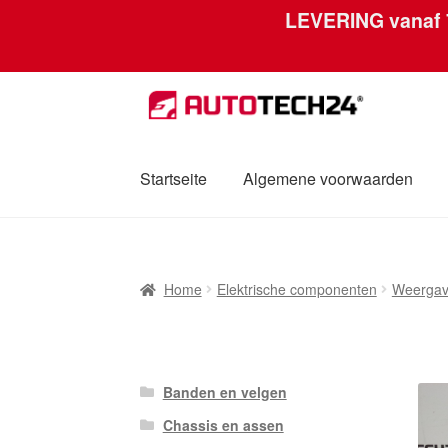
LEVERING vanaf
Skip
Skip
to
to
navigation
content
Startseite
Algemene voorwaarden
Home
Afdruk
Algemene voorwaarden
Betal
Home
Elektrische componenten
Weerga
Mijn account
Over ons
Privacybeleid
Werel
Banden en velgen
Chassis en assen