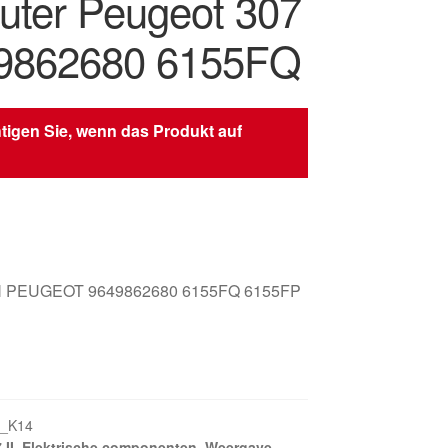
ter Peugeot 307
49862680 6155FQ
tigen Sie, wenn das Produkt auf
 PEUGEOT 9649862680 6155FQ 6155FP
1_K14
 II
,
Elektrische componenten
,
Weergave