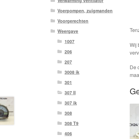
Verwarming ventilator
Voerpompen, zuigmanden
Voorgerechten
Tenz
Weergave
1007
Wij 
206
verv
207
De o
3008 ik
maa
301
Ge
307 II
307 ik
308
308 T9
406