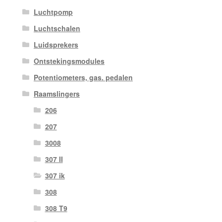
Luchtpomp
Luchtschalen
Luidsprekers
Ontstekingsmodules
Potentiometers, gas. pedalen
Raamslingers
206
207
3008
307 II
307 ik
308
308 T9