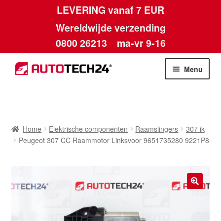
LEVERING vanaf 7 EUR
Wereldwijde verzending
0800 26213
ma-vr 9-16
Skip
Skip
Menu
to
to
navigation
content
Home
Afdruk
Home
Elektrische componenten
Raamslingers
307 ik
Peugeot 307 CC Raammotor Linksvoor 9651735280 9221P8
Algemene voorwaarden
Betalingen
🔍
Contact