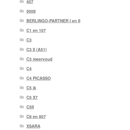
407
5008
BERLINGO-PARTNER I en II
C1 en 107
C3
C3 II (A51)
C3 meervoud
C4
C4 PICASSO
C5 ik
C5 X7
C5II
C8 en 807
XSARA