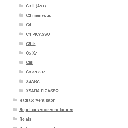
C3 II (A51)
C3 meervoud
C4
C4 PICASSO
C5 ik
C5 X7
C5II
C8 en 807
XSARA
XSARA PICASSO
Radiatorventilator
Regelaars voor ventilatoren
Relais