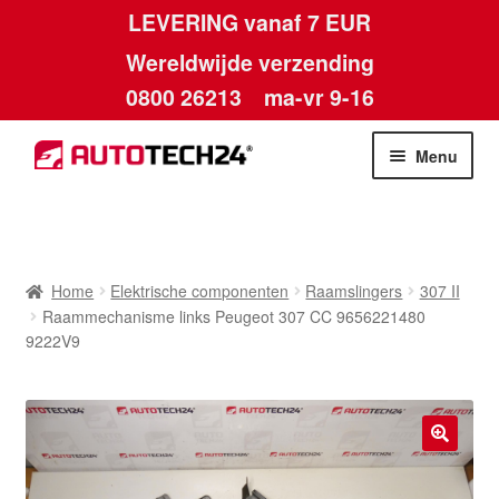
LEVERING vanaf 7 EUR
Wereldwijde verzending
0800 26213
ma-vr 9-16
Skip
Skip
Menu
to
to
navigation
content
Home
Afdruk
Home
Elektrische componenten
Raamslingers
307 II
Raammechanisme links Peugeot 307 CC 9656221480
Algemene voorwaarden
9222V9
Betalingen
Contact
🔍