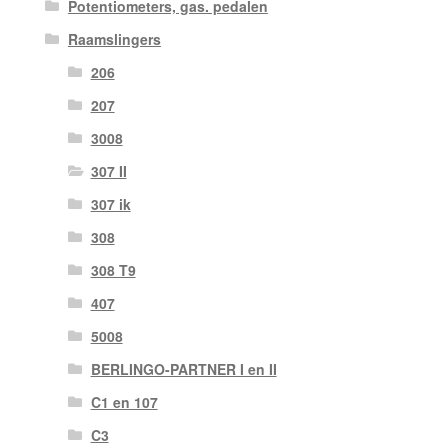
Potentiometers, gas. pedalen
Raamslingers
206
207
3008
307 II
307 ik
308
308 T9
407
5008
BERLINGO-PARTNER I en II
C1 en 107
C3