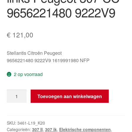
9656221480 9222V9
€
121,00
Stellantis Citroën Peugeot
9656221480 9222V9 1619991980 NFP
2 op voorraad
Raammechanisme
Toevoegen aan winkelwagen
links
Peugeot
307
CC
SKU:
3461-L19_K20
Categorieën:
307 II
,
307 ik
,
Elektrische componenten
,
9656221480