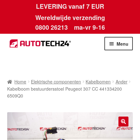
LEVERING vanaf 7 EUR
Wereldwijde verzending
0800 26213
ma-vr 9-16
Skip
Skip
Menu
to
to
navigation
content
Home
Afdruk
Home
Elektrische componenten
Kabelbomen
Ander
Kabelboom bestuurdersstoel Peugeot 307 CC 441334200
Algemene voorwaarden
6509Q0
Betalingen
Contact
🔍