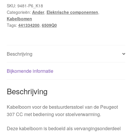
CC
SKU:
9481-P6_K18
Categorieën:
Ander
,
Elektrische componenten
,
441334200
Kabelbomen
6509Q0
Tags:
441334200
,
6509Q0
aantal
Beschrijving
Bijkomende informatie
Beschrijving
Kabelboom voor de bestuurdersstoel van de Peugeot
307 CC met bediening voor stoelverwarming.
Deze kabelboom is bedoeld als vervangingsonderdeel