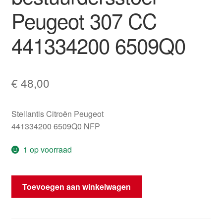
Peugeot 307 CC
441334200 6509Q0
€
48,00
Stellantis Citroën Peugeot
441334200 6509Q0 NFP
1 op voorraad
Kabelboom
Toevoegen aan winkelwagen
bestuurdersstoel
Peugeot
307