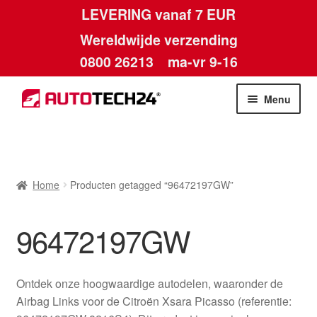
LEVERING vanaf 7 EUR
Wereldwijde verzending
0800 26213
ma-vr 9-16
Skip
Skip
Menu
to
to
navigation
content
Home
Afdruk
Home
Producten getagged “96472197GW”
Algemene voorwaarden
96472197GW
Betalingen
Ontdek onze hoogwaardige autodelen, waaronder de
Contact
Airbag Links voor de Citroën Xsara Picasso (referentie: