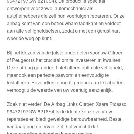
96472197GW 8216S4). Dit product is speciaal
Kassa
ontworpen voor zowel automechanici als
autoliefhebbers die zelf hun voertuigen repareren. Onze
Klachten
airbag komt van een betrouwbare fabrikant en voldoet
aan alle veiligheidseisen, zodat u met een gerust hart
Klachtenprocedure
weer de weg op kunt.
Levering
Bij het kiezen van de juiste onderdelen voor uw Citroën
of Peugeot is het cruciaal om te investeren in kwaliteit.
Mijn account
Deze airbag garandeert niet alleen optimale veiligheid,
maar ook een perfecte pasvorm en eenvoudig te
installeren. Bovendien, door dit product aan te schaffen,
Over ons
verhoogt u de waarde van uw voertuig aanzienlijk.
Privacybeleid
Zoek niet verder! De Airbag Links Citroën Xsara Picasso
96472197GW 8216S4 is de ideale keuze voor uw
Wereldwijde verzending
reparaties en biedt geweldige betrouwbaarheid. Bestel
vandaag nog en ervaar zelf het verschil dat
Winkelwagen
hoogwaardige autodelen kunnen maken!