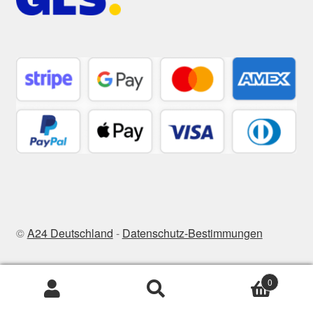
©
A24 Deutschland
-
Datenschutz-Bestimmungen
0
Zoeken
Zoeken
naar: