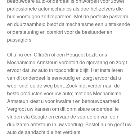
betrouwbare auto-onderdeel is ontworpen voor zowel
Kassa
professionele automechanics als doe-het-zelvers die
hun voertuigen zelf repareren. Met de perfecte pasvorm
Klachten
en duurzaamheid biedt dit mechanisme een uitstekende
ondersteuning en comfort voor de bestuurder en
Klachtenprocedure
passagiers.
Levering
Of u nu een Citroën of een Peugeot bezit, ons
Mechanisme Armsteun verbetert de rijervaring en zorgt
Mijn account
ervoor dat uw auto in topconditie blijft. Het installeren
van dit onderdeel is eenvoudig en zorgt ervoor dat u
weer snel op de weg bent. Zoek niet verder naar de
Over ons
beste producten voor uw auto; met ons Mechanisme
Armsteun kiest u voor kwaliteit en betrouwbaarheid.
Privacybeleid
Vergroot uw kansen om dit onmisbare onderdeel te
vinden via Google en ervaar de voordelen van een
Wereldwijde verzending
duurzame armsteun in uw voertuig. Bestel nu en geef uw
auto de aandacht die het verdient!
Winkelwagen