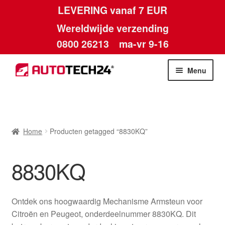
LEVERING vanaf 7 EUR
Wereldwijde verzending
0800 26213
ma-vr 9-16
Skip
Skip
Menu
to
to
navigation
content
Home
Afdruk
Home
Producten getagged “8830KQ”
Algemene voorwaarden
8830KQ
Betalingen
Ontdek ons hoogwaardig Mechanisme Armsteun voor
Contact
Citroën en Peugeot, onderdeelnummer 8830KQ. Dit