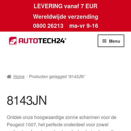
LEVERING vanaf 7 EUR
Wereldwijde verzending
0800 26213
ma-vr 9-16
Skip
Skip
Menu
to
to
navigation
content
Home
Afdruk
Home
Producten getagged “8143JN”
Algemene voorwaarden
8143JN
Betalingen
Ontdek onze hoogwaardige zonne schermen voor de
Contact
Peugeot 1007, het perfecte onderdeel voor zowel