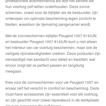
professionele automechanica als doe-het-zelvers die
Kassa
hun voertuig zelf willen onderhouden. Deze zonne
schermen, zowel voor de bijrijder als de bestuurder, zijn
Klachten
ontworpen om optimale bescherming tegen zonlicht te
bieden, waardoor de rijervaring aangenamer wordt.
Klachtenprocedure
Met de zonneschermen bijrijder Peugeot 1007 8143JN
Levering
en bestuurder Peugeot 1007 8143JN kunt u niet alleen
het interieur van uw voertuig beschermen, maar ook de
Mijn account
veiligste rijomstandigheden creëren. Deze producten zijn
vervaardigd met aandacht voor detail en kwaliteit, wat
ervoor zorgt dat ze perfect passen en langdurig
Over ons
meegaan.
Privacybeleid
Kies voor de zonneschermen voor uw Peugeot 1007 en
ervaar zelf het verschil in comfort en bescherming. Deze
Wereldwijde verzending
must-have accessoires zijn essentieel voor elk voertuig,
en zijn geschikt voor zowel reparateurs in de werkplaats
Winkelwagen
als auto-eigenaren die zelf kleine