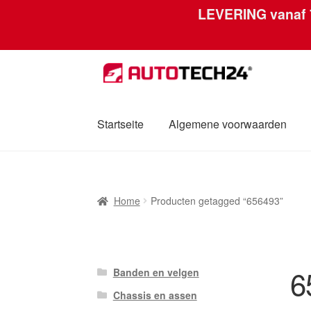
LEVERING vanaf
Skip
Skip
to
to
navigation
content
Startseite
Algemene voorwaarden
Home
Afdruk
Algemene voorwaarden
Betal
Home
Producten getagged “656493”
Mijn account
Over ons
Privacybeleid
Werel
6
Banden en velgen
Chassis en assen