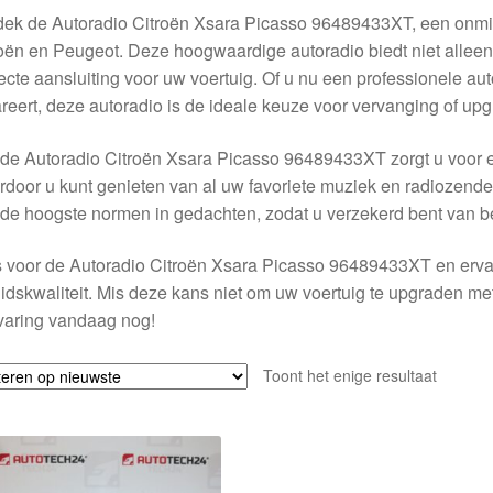
ek de Autoradio Citroën Xsara Picasso 96489433XT, een onmis
oën en Peugeot. Deze hoogwaardige autoradio biedt niet alleen
ecte aansluiting voor uw voertuig. Of u nu een professionele a
reert, deze autoradio is de ideale keuze voor vervanging of upg
de Autoradio Citroën Xsara Picasso 96489433XT zorgt u voor ee
door u kunt genieten van al uw favoriete muziek en radiozenders 
de hoogste normen in gedachten, zodat u verzekerd bent van 
 voor de Autoradio Citroën Xsara Picasso 96489433XT en ervaar 
idskwaliteit. Mis deze kans niet om uw voertuig te upgraden met
rvaring vandaag nog!
Toont het enige resultaat