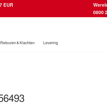
 7 EUR
Werel
0800 
Retouren & Klachten
Levering
ingen
Contact
Kassa
Klachten
Klachtenprocedure
Levering
dwijde verzending
Winkelwagen
56493