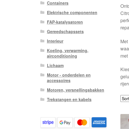
Containers
Ontd
Elektrische componenten
Citr
perf
FAP-katalysatoren
repa
Gereedschapssets
Met 
Interieur
waar
Koeling, verwarming,
met 
airconditioning
Lichaam
Kies
Motor - onderdelen en
gelu
accessoires
rije
Motoren, versnellingsbakken
Trekstangen en kabels