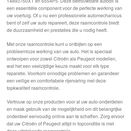
14893750XT en 6554P5. Deze betrouwbare autodíl is
Kassa
een essentiële component voor de perfecte werking van
uw voertuig. Of u nu een professionele automechanicus
Klachten
bent of zelf uw auto repareert, deze raamcontrole biedt
de duurzaamheid en prestaties die u nodig heeft.
Klachtenprocedure
Met onze raamcontrole kunt u ontbijten op een
Levering
probleemloze werking van uw auto. Het is speciaal
ontworpen voor zowel Citroën als Peugeot modellen,
Mijn account
wat het een veelzijdige keuze maakt voor elk type
reparatie. Voorkom onnodige problemen en garandeer
een veilige en comfortabele rijervaring met deze
Over ons
topkwaliteit raamcontrole.
Privacybeleid
Vertrouw op onze producten voor al uw auto-onderdelen
en maak gebruik van de mogelijkheid om dit belangrijke
Wereldwijde verzending
onderdeel eenvoudig online aan te schaffen. Zorg ervoor
dat uw Citroën of Peugeot altijd in topconditie is met
Winkelwagen
deze uitstekende raamcontrole.