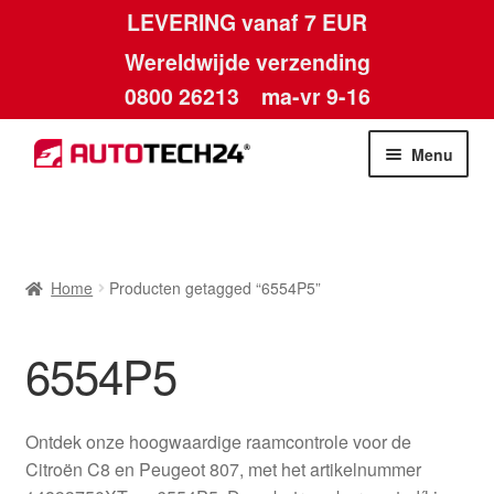
LEVERING vanaf 7 EUR
Wereldwijde verzending
0800 26213
ma-vr 9-16
Skip
Skip
Menu
to
to
navigation
content
Home
Afdruk
Home
Producten getagged “6554P5”
Algemene voorwaarden
6554P5
Betalingen
Ontdek onze hoogwaardige raamcontrole voor de
Contact
Citroën C8 en Peugeot 807, met het artikelnummer