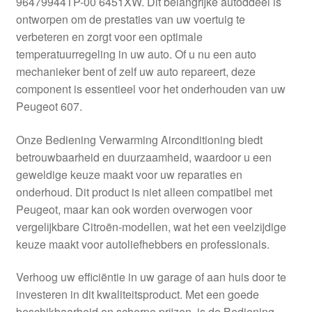
96479944TP-00 6451XW. Dit belangrijke autoddeel is
Kassa
ontworpen om de prestaties van uw voertuig te
verbeteren en zorgt voor een optimale
Klachten
temperatuurregeling in uw auto. Of u nu een auto
mechanieker bent of zelf uw auto repareert, deze
Klachtenprocedure
component is essentieel voor het onderhouden van uw
Peugeot 607.
Levering
Onze Bediening Verwarming Airconditioning biedt
Mijn account
betrouwbaarheid en duurzaamheid, waardoor u een
geweldige keuze maakt voor uw reparaties en
onderhoud. Dit product is niet alleen compatibel met
Over ons
Peugeot, maar kan ook worden overwogen voor
vergelijkbare Citroën-modellen, wat het een veelzijdige
Privacybeleid
keuze maakt voor autoliefhebbers en professionals.
Wereldwijde verzending
Verhoog uw efficiëntie in uw garage of aan huis door te
investeren in dit kwaliteitsproduct. Met een goede
Winkelwagen
beschikbaarheid en scherpe prijzen, is de Bediening