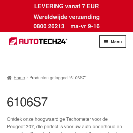
LEVERING vanaf 7 EUR
Wereldwijde verzending
0800 26213
ma-vr 9-16
Skip
Skip
Menu
to
to
navigation
content
Home
Afdruk
Home
Producten getagged “6106S7”
Algemene voorwaarden
6106S7
Betalingen
Ontdek onze hoogwaardige Tachometer voor de
Contact
Peugeot 307, die perfect is voor uw auto-onderhoud en -