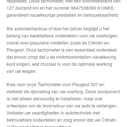
reparaties. Deze tachometer, met een kilometerstand van
Kassa
127 duizend km en het nummer 9647538380 6106K6,
garandeert nauwkeurige prestaties en betrouwbaarheid.
Klachten
Als automechanicus of doe-het-zelver begrijpt u het
Klachtenprocedure
belang van kwalitatieve onderdelen voor uw voertuigen,
vooral voor populaire modellen zoals de Citroën en
Levering
Peugeot. Onze tachometer is een essentieel onderdeel
dat ervoor zorgt dat u de motortoerentallen nauwkeurig
Mijn account
kunt volgen, wat cruciaal is voor de optimale werking
van uw wagen.
Over ons
Kies voor onze Tachometer voor Peugeot 307 en
verbeter de rijervaring van uw voertuig. Deze component
Privacybeleid
is niet alleen eenvoudig te installeren, maar ook
ontworpen om de levensduur van uw auto te verlengen.
Wereldwijde verzending
Verbeter uw vaardigheden in autotechniek met
betrouwbare onderdelen en zorg ervoor dat uw Citroën
Winkelwagen
of Peugeot altijd in topconditie is.