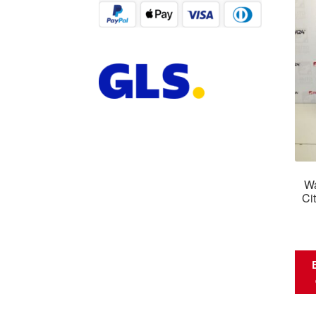
Wa
Ci