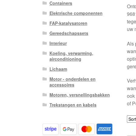
Containers
Ont
Elektrische componenten
9681
tege
FAP-katalysatoren
uw m
Gereedschapssets
Als 
Interieur
warm
Koeling, verwarming,
opti
airconditioning
gere
Lichaam
Motor - onderdelen en
Verh
accessoires
warm
Motoren, versnellingsbakken
ook 
of P
Trekstangen en kabels