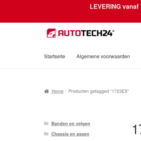
LEVERING vanaf
Skip
Skip
to
to
navigation
content
Startseite
Algemene voorwaarden
Home
Afdruk
Algemene voorwaarden
Betal
Home
Producten getagged “1723EX”
Mijn account
Over ons
Privacybeleid
Werel
1
Banden en velgen
Chassis en assen