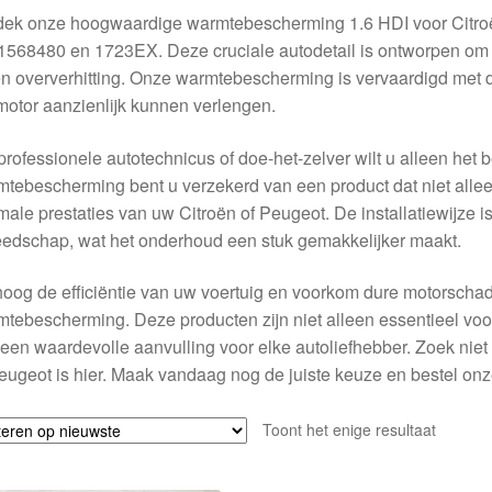
dek onze hoogwaardige warmtebescherming 1.6 HDI voor Citroë
568480 en 1723EX. Deze cruciale autodetail is ontworpen om 
n oververhitting. Onze warmtebescherming is vervaardigd met 
otor aanzienlijk kunnen verlengen.
professionele autotechnicus of doe-het-zelver wilt u alleen het 
tebescherming bent u verzekerd van een product dat niet allee
male prestaties van uw Citroën of Peugeot. De installatiewijze 
edschap, wat het onderhoud een stuk gemakkelijker maakt.
oog de efficiëntie van uw voertuig en voorkom dure motorschad
tebescherming. Deze producten zijn niet alleen essentieel voo
een waardevolle aanvulling voor elke autoliefhebber. Zoek niet
eugeot is hier. Maak vandaag nog de juiste keuze en bestel o
Toont het enige resultaat