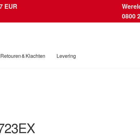
 7 EUR
Werel
0800 
Retouren & Klachten
Levering
ingen
Contact
Kassa
Klachten
Klachtenprocedure
Levering
dwijde verzending
Winkelwagen
723EX