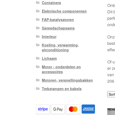
Containers
Ont
Elektrische componenten
Dit 
perf
FAP-katalysatoren
ond
Gereedschapssets
Onze
Interieur
best
Koeling, verwarming,
effe
airconditioning
Lichaam
Of u
Motor - onderdelen en
er z
accessoires
van 
Motoren, versnellingsbakken
206 
Trekstangen en kabels