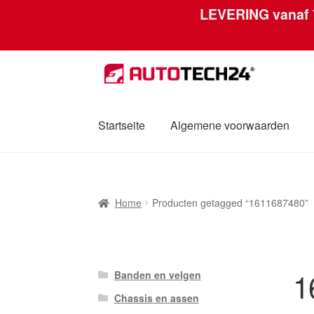
LEVERING vanaf
Skip
Skip
to
to
navigation
content
Startseite
Algemene voorwaarden
Home
Afdruk
Algemene voorwaarden
Betal
Home
Producten getagged “1611687480”
Mijn account
Over ons
Privacybeleid
Werel
1
Banden en velgen
Chassis en assen