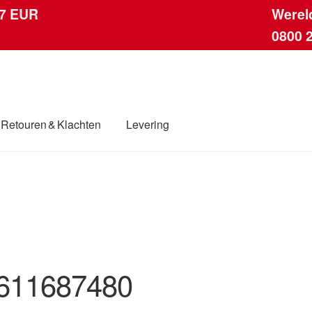
 7 EUR
Werel
0800 
Retouren & Klachten
Levering
ingen
Contact
Kassa
Klachten
Klachtenprocedure
Levering
dwijde verzending
Winkelwagen
611687480