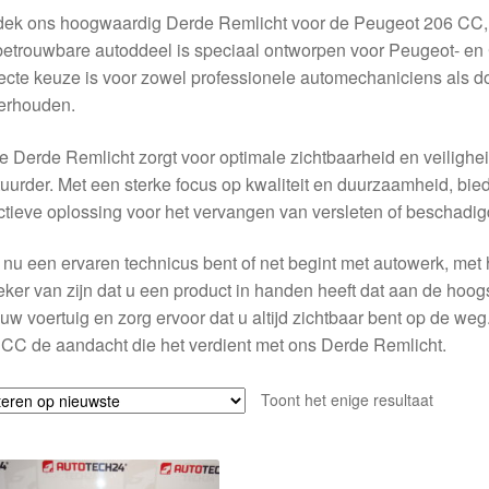
dek ons hoogwaardig Derde Remlicht voor de Peugeot 206 C
betrouwbare autoddeel is speciaal ontworpen voor Peugeot- en 
ecte keuze is voor zowel professionele automechaniciens als doe
erhouden.
 Derde Remlicht zorgt voor optimale zichtbaarheid en veiligheids
uurder. Met een sterke focus op kwaliteit en duurzaamheid, bie
ctieve oplossing voor het vervangen van versleten of beschadig
 nu een ervaren technicus bent of net begint met autowerk, me
eker van zijn dat u een product in handen heeft dat aan de hoo
uw voertuig en zorg ervoor dat u altijd zichtbaar bent op de weg
CC de aandacht die het verdient met ons Derde Remlicht.
Toont het enige resultaat