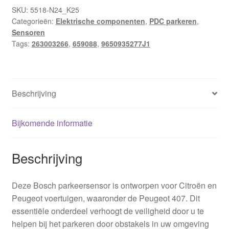
659088
SKU:
5518-N24_K25
Categorieën:
Elektrische componenten
,
PDC parkeren
,
aantal
Sensoren
Tags:
263003266
,
659088
,
9650935277J1
Beschrijving
Bijkomende informatie
Beschrijving
Deze Bosch parkeersensor is ontworpen voor Citroën en
Peugeot voertuigen, waaronder de Peugeot 407. Dit
essentiële onderdeel verhoogt de veiligheid door u te
helpen bij het parkeren door obstakels in uw omgeving