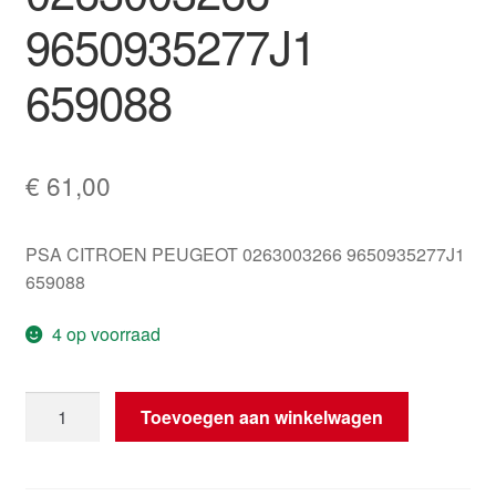
9650935277J1
659088
€
61,00
PSA CITROEN PEUGEOT 0263003266 9650935277J1
659088
4 op voorraad
Parkeersensor
Toevoegen aan winkelwagen
Bosch
0263003266
9650935277J1