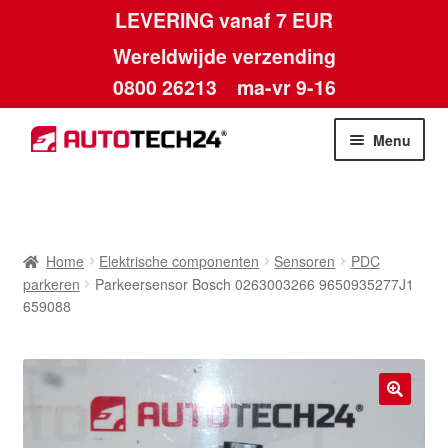
LEVERING vanaf 7 EUR
Wereldwijde verzending
0800 26213
ma-vr 9-16
Skip
Skip
Menu
to
to
navigation
content
Home
Afdruk
Home
Elektrische componenten
Sensoren
PDC
parkeren
Parkeersensor Bosch 0263003266 9650935277J1
Algemene voorwaarden
659088
Betalingen
Contact
🔍