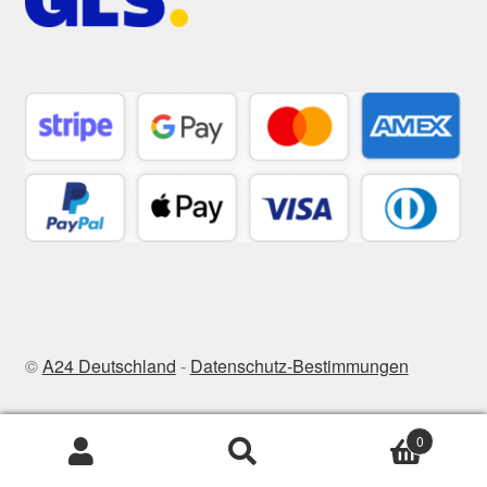
©
A24 Deutschland
-
Datenschutz-Bestimmungen
0
Zoeken
Zoeken
naar: