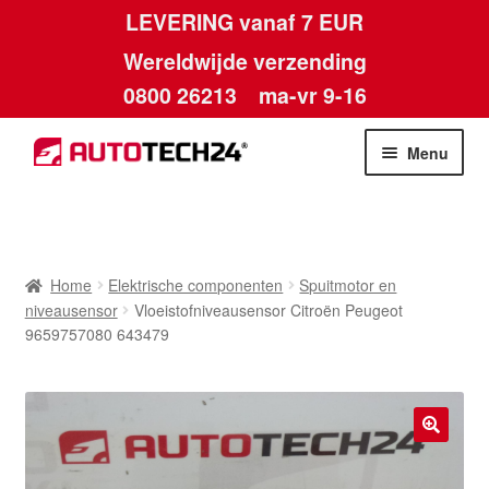
LEVERING vanaf 7 EUR
Wereldwijde verzending
0800 26213
ma-vr 9-16
Skip
Skip
Menu
to
to
navigation
content
Home
Afdruk
Home
Elektrische componenten
Spuitmotor en
niveausensor
Vloeistofniveausensor Citroën Peugeot
Algemene voorwaarden
9659757080 643479
Betalingen
Contact
🔍