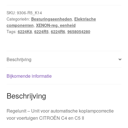
Valeo
Citroën
SKU:
9306-R5_K14
Categorieën:
Besturingseenheden
,
Elektrische
Peugeot
componenten
,
XENON-reg. eenheid
9658054280
Tags:
6224K8
,
6224R5
,
6224R6
,
9658054280
6224K8
aantal
Beschrijving
Bijkomende informatie
Beschrijving
Regelunit – Unit voor automatische koplampcorrectie
voor voertuigen CITROËN C4 en C5 II