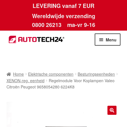
LEVERING vanaf 7 EUR
Wereldwijde verzending
0800 26213
ma-vr 9-16
Skip
Skip
Menu
to
to
navigation
content
Home
Afdruk
Home
Elektrische componenten
Besturingseenheden
XENON-reg. eenheid
Regelmodule Voor Koplampen Valeo
Algemene voorwaarden
Citroën Peugeot 9658054280 6224K8
Betalingen
Contact
🔍