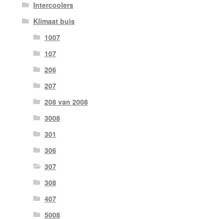
Intercoolers
Klimaat buis
1007
107
206
207
208 van 2008
3008
301
306
307
308
407
5008