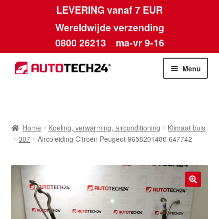
LEVERING vanaf 7 EUR
Wereldwijde verzending
0800 26213
ma-vr 9-16
Skip
Skip
Menu
to
to
navigation
content
Home
Afdruk
Home
Koeling, verwarming, airconditioning
Klimaat buis
307
Aircoleiding Citroën Peugeot 9658201480 647742
Algemene voorwaarden
Betalingen
🔍
Contact