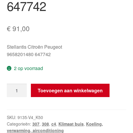
647742
€
91,00
Stellantis Citroën Peugeot
9658201480 647742
2 op voorraad
Aircoleiding
Toevoegen aan winkelwagen
Citroën
Peugeot
9658201480
647742
SKU:
9135-V4_K50
Categorieën:
307
,
308
,
c4
,
Klimaat buis
,
Koeling,
aantal
verwarming, airconditioning