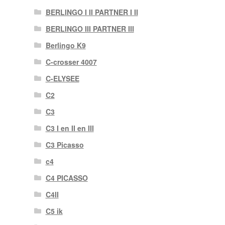
BERLINGO I II PARTNER I II
BERLINGO III PARTNER III
Berlingo K9
C-crosser 4007
C-ELYSEE
C2
C3
C3 I en II en III
C3 Picasso
c4
C4 PICASSO
C4II
C5 ik