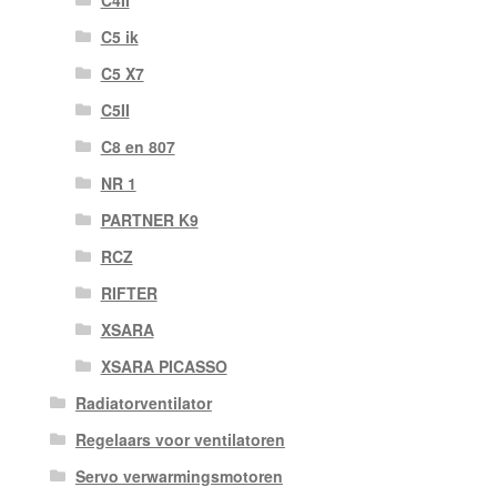
C5 ik
C5 X7
C5II
C8 en 807
NR 1
PARTNER K9
RCZ
RIFTER
XSARA
XSARA PICASSO
Radiatorventilator
Regelaars voor ventilatoren
Servo verwarmingsmotoren