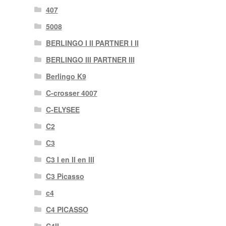
407
5008
BERLINGO I II PARTNER I II
BERLINGO III PARTNER III
Berlingo K9
C-crosser 4007
C-ELYSEE
C2
C3
C3 I en II en III
C3 Picasso
c4
C4 PICASSO
C4II