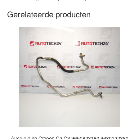
Gerelateerde producten
Aircoleiding Citroën C2 C3 9650823180 9680122380