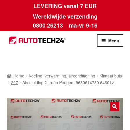
LEVERING vanaf 7 EUR
Wereldwijde verzending
0800 26213
ma-vr 9-16
Skip
Skip
Menu
to
to
navigation
content
Home
Afdruk
Home
Koeling, verwarming, airconditioning
Klimaat buis
207
Aircoleiding Citroën Peugeot 9680614780 6460TZ
Algemene voorwaarden
Betalingen
🔍
Contact