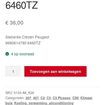
6460TZ
€
36,00
Stellantis Citroën Peugeot
9680614780 6460TZ
4 op voorraad
Aircoleiding
Toevoegen aan winkelwagen
Citroën
Peugeot
9680614780
6460TZ
SKU:
5133-A8_K26
Categorieën:
207
,
407
,
C2
,
C3
,
C3 Picasso
,
C5II
,
Klimaat
aantal
buis
,
Koeling, verwarming, airconditioning