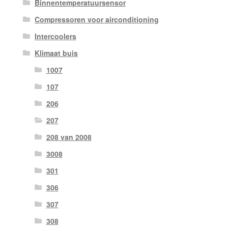
Binnentemperatuursensor
Compressoren voor airconditioning
Intercoolers
Klimaat buis
1007
107
206
207
208 van 2008
3008
301
306
307
308