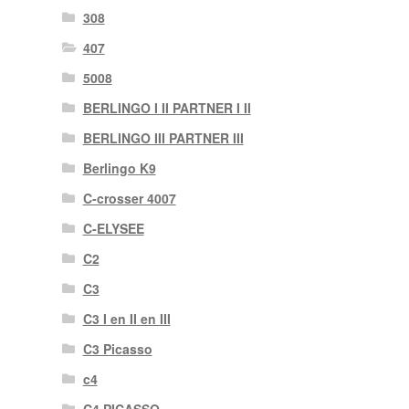
308
407
5008
BERLINGO I II PARTNER I II
BERLINGO III PARTNER III
Berlingo K9
C-crosser 4007
C-ELYSEE
C2
C3
C3 I en II en III
C3 Picasso
c4
C4 PICASSO