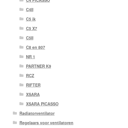
C4II
C5 ik
C5 X7
C5II
C8 en 807
NR 1
PARTNER K9
RCZ
RIFTER
XSARA
XSARA PICASSO
Radiatorventilator
Regelaars voor ventilatoren