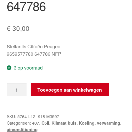
647786
€
30,00
Stellantis Citroën Peugeot
9659577780 647786 NFP
3 op voorraad
Aircoleiding
Toevoegen aan winkelwagen
Citroën
Peugeot
9659577780
647786
SKU:
5764-L12_K18 M3597
Categorieën:
407
,
C5II
,
Klimaat buis
,
Koeling, verwarming,
aantal
airconditioning