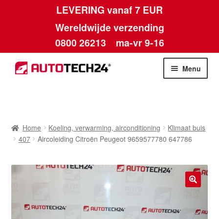
LEVERING vanaf 7 EUR
Wereldwijde verzending
0800 26213
ma-vr 9-16
Skip
Skip
Menu
to
to
navigation
content
Home
Afdruk
Home
Koeling, verwarming, airconditioning
Klimaat buis
407
Aircoleiding Citroën Peugeot 9659577780 647786
Algemene voorwaarden
Betalingen
🔍
Contact