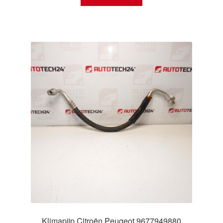
Klimapijp Citroën Peugeot 9677949880