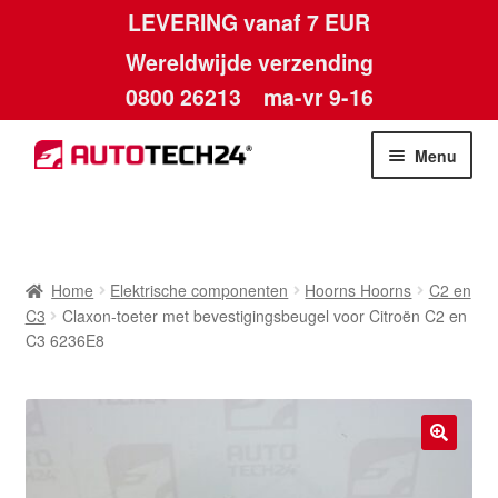
LEVERING vanaf 7 EUR
Wereldwijde verzending
0800 26213
ma-vr 9-16
Skip
Skip
Menu
to
to
navigation
content
Home
Afdruk
Home
Elektrische componenten
Hoorns Hoorns
C2 en
C3
Claxon-toeter met bevestigingsbeugel voor Citroën C2 en
Algemene voorwaarden
C3 6236E8
Betalingen
Contact
🔍