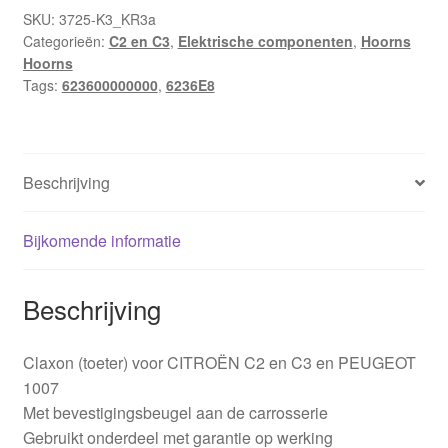
voor
SKU:
3725-K3_KR3a
Categorieën:
C2 en C3
,
Elektrische componenten
,
Hoorns
Citroën
Hoorns
C2
Tags:
623600000000
,
6236E8
en
C3
6236E8
aantal
Beschrijving
Bijkomende informatie
Beschrijving
Claxon (toeter) voor CITROËN C2 en C3 en PEUGEOT
1007
Met bevestigingsbeugel aan de carrosserie
Gebruikt onderdeel met garantie op werking