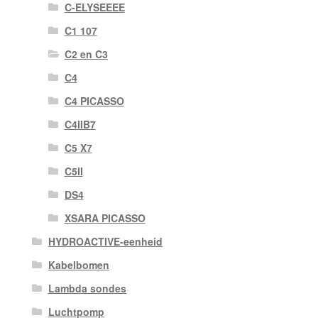
C-ELYSEEEE
C1 107
C2 en C3
C4
C4 PICASSO
C4IIB7
C5 X7
C5II
DS4
XSARA PICASSO
HYDROACTIVE-eenheid
Kabelbomen
Lambda sondes
Luchtpomp