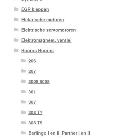
EGR kleppen
Elektrische motoren
Elektrische servomotoren
Elektromagneet. ventiel
Hoorns Hoorns
206
207
3008 5008
301
307
308 T7
308 T9
Berlingo I en II, Partner I en II