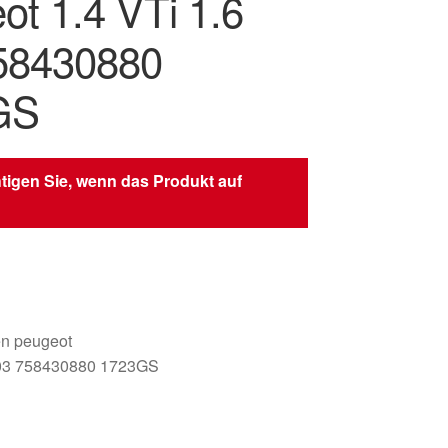
ot 1.4 VTi 1.6
58430880
GS
tigen Sie, wenn das Produkt auf
oën peugeot
03 758430880 1723GS