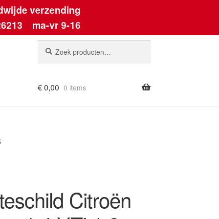
dwijde verzending
26213
ma-vr 9-16
Zoeken
Zoeken
naar:
€
0,00
0 items
S
eschild Citroën