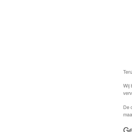
Tenz
Wij 
verv
De o
maa
Ge