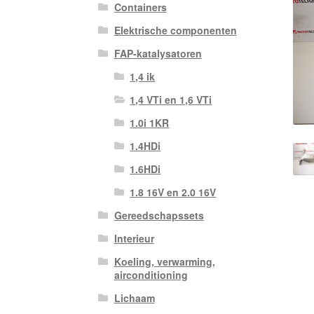
Containers
Elektrische componenten
FAP-katalysatoren
1,4 ik
1,4 VTi en 1,6 VTi
1.0i 1KR
1.4HDi
1.6HDi
1.8 16V en 2.0 16V
Gereedschapssets
Interieur
Koeling, verwarming,
airconditioning
Lichaam