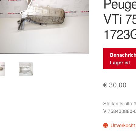
Peuge
VTi 7
1723
Benachrich
Lager ist
€
30,00
Stellantis citr
V 758430880-
Uitverkocht