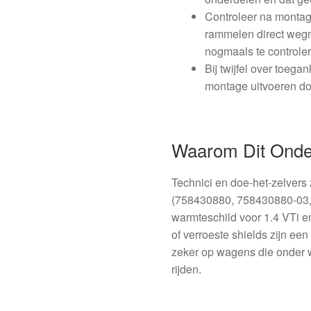
Controleer na montage
rammelen direct wegn
nogmaals te controle
Bij twijfel over toega
montage uitvoeren do
Waarom Dit Onde
Technici en doe-het-zelver
(758430880, 758430880-03
warmteschild voor 1.4 VTi 
of verroeste shields zijn ee
zeker op wagens die onder 
rijden.