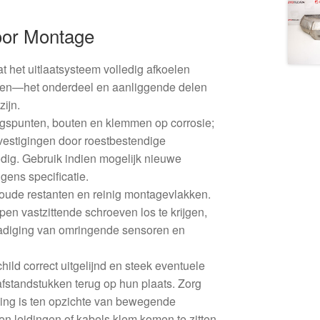
oor Montage
at het uitlaatsysteem volledig afkoelen
ken—het onderdeel en aanliggende delen
ijn.
ngspunten, bouten en klemmen op corrosie;
vestigingen door roestbestendige
dig. Gebruik indien mogelijk nieuwe
gens specificatie.
 oude restanten en reinig montagevlakken.
pen vastzittende schroeven los te krijgen,
diging van omringende sensoren en
ild correct uitgelijnd en steek eventuele
 afstandstukken terug op hun plaats. Zorg
ling is ten opzichte van bewegende
n leidingen of kabels klem komen te zitten.