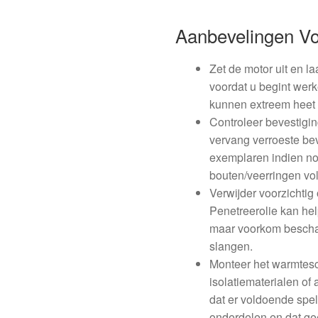
Aanbevelingen V
Zet de motor uit en la
voordat u begint wer
kunnen extreem heet z
Controleer bevestigi
vervang verroeste be
exemplaren indien no
bouten/veerringen vol
Verwijder voorzichtig
Penetreerolie kan hel
maar voorkom bescha
slangen.
Monteer het warmtesch
isolatiematerialen of
dat er voldoende spe
onderdelen en dat gee