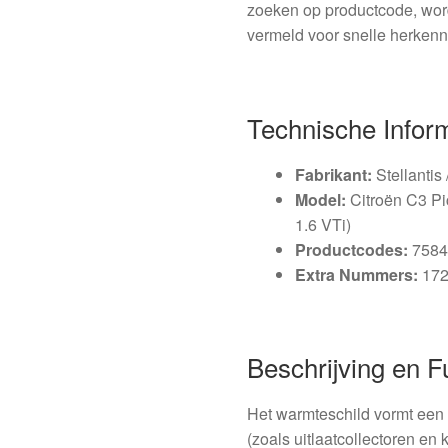
zoeken op productcode, wor
vermeld voor snelle herkenni
Technische Infor
Fabrikant:
Stellantis 
Model:
Citroën C3 Pic
1.6 VTi)
Productcodes:
7584
Extra Nummers:
172
Beschrijving en F
Het warmteschild vormt een f
(zoals uitlaatcollectoren en