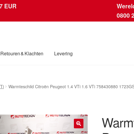
 7 EUR
Werel
0800 
Retouren & Klachten
Levering
ingen
Contact
Kassa
Klachten
Klachtenprocedure
Levering
VTi
Warmteschild Citroën Peugeot 1.4 VTi 1.6 VTi 758430880 1723G
dwijde verzending
Winkelwagen
Warmt
🔍