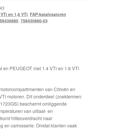
43
 VTi en 1,6 VTi
,
FAP-katalysatoren
58430880
,
758430880-03
 en PEUGEOT met 1.4 VTi en 1.6 VTi
 motorcompartimenten van Citroën en
VTi motoren. Dit onderdeel (zoektermen:
 1723GS) beschermt omliggende
peraturen van uitlaat- en
komt hitteoverdracht naar
ng en carrosserie. Omdat klanten vaak