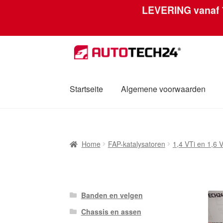
LEVERING vanaf
Skip
Skip
to
to
navigation
content
Startseite
Algemene voorwaarden
Home
Afdruk
Algemene voorwaarden
Betal
Home
FAP-katalysatoren
1,4 VTi en 1,6 
Mijn account
Over ons
Privacybeleid
Werel
Banden en velgen
Chassis en assen