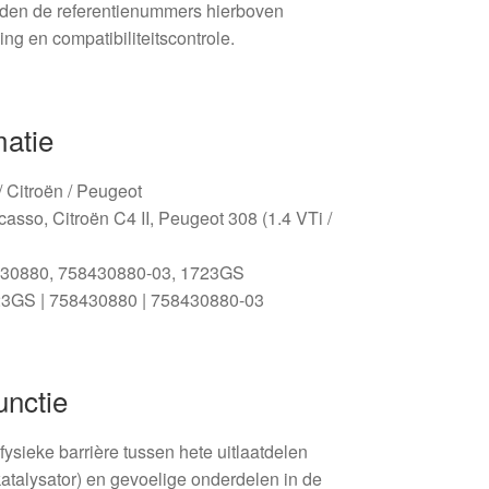
den de referentienummers hierboven
ng en compatibiliteitscontrole.
matie
/ Citroën / Peugeot
asso, Citroën C4 II, Peugeot 308 (1.4 VTi /
30880, 758430880-03, 1723GS
3GS | 758430880 | 758430880-03
unctie
ysieke barrière tussen hete uitlaatdelen
 katalysator) en gevoelige onderdelen in de