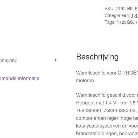
SKU:
7192-B5_K
Categorieën:
1,4
Tags:
1723GS
,
7
Beschrijving
hrijving
Warmteschild voor CITROËN
omende informatie
motoren
Warmteschild geschikt voor
Peugeot met 1.4 VTi en 1.6 
758430880, 758430880-03,
componenten tegen hoge tem
katalysatorsystemen en voor
brandstofleidingen, bedradi