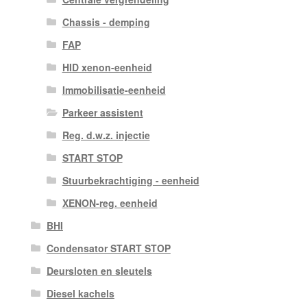
Chassis - demping
FAP
HID xenon-eenheid
Immobilisatie-eenheid
Parkeer assistent
Reg. d.w.z. injectie
START STOP
Stuurbekrachtiging - eenheid
XENON-reg. eenheid
BHI
Condensator START STOP
Deursloten en sleutels
Diesel kachels