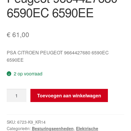
6590EC 6590EE
€
61,00
PSA CITROEN PEUGEOT 9664427680 6590EC
6590EE
2 op voorraad
ECU
Toevoegen aan winkelwagen
Valeo
Citroën
Peugeot
9664427680
SKU:
6723-K9_KR14
Categorieën:
Besturingseenheden
,
Elektrische
6590EC