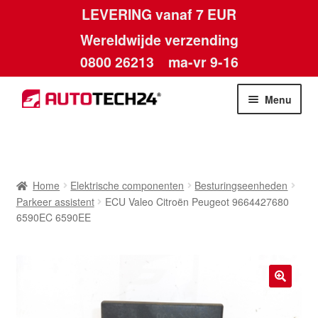
LEVERING vanaf 7 EUR
Wereldwijde verzending
0800 26213
ma-vr 9-16
Skip
Skip
Menu
to
to
navigation
content
Home
Afdruk
Home
Elektrische componenten
Besturingseenheden
Parkeer assistent
ECU Valeo Citroën Peugeot 9664427680
Algemene voorwaarden
6590EC 6590EE
Betalingen
Contact
🔍