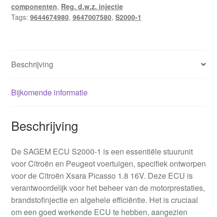
componenten
,
Reg. d.w.z. injectie
9644674980
Tags:
9644674980
,
9647007580
,
S2000-1
9647007580
aantal
Beschrijving
Bijkomende informatie
Beschrijving
De SAGEM ECU S2000-1 is een essentiële stuurunit
voor Citroën en Peugeot voertuigen, specifiek ontworpen
voor de Citroën Xsara Picasso 1.8 16V. Deze ECU is
verantwoordelijk voor het beheer van de motorprestaties,
brandstofinjectie en algehele efficiëntie. Het is cruciaal
om een goed werkende ECU te hebben, aangezien