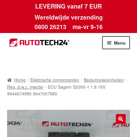
LEVERING vanaf 7 EUR
Wereldwijde verzending
0800 26213
ma-vr 9-16
Skip
Skip
Menu
to
to
navigation
content
Home
Afdruk
Home
Elektrische componenten
Besturingseenheden
Reg. d.w.z. injectie
ECU Sagem S2000-1 1.8 16V
Algemene voorwaarden
9644674980 9647007580
Betalingen
Contact
🔍