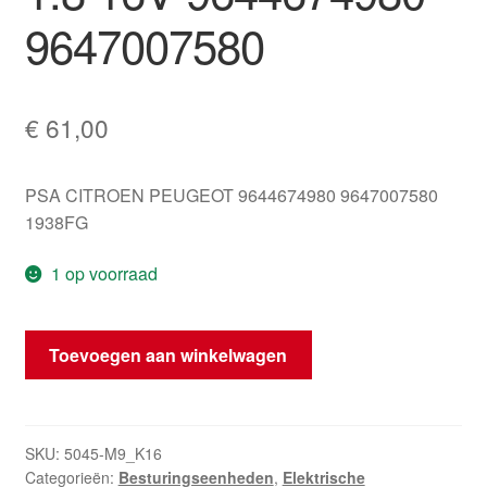
9647007580
€
61,00
PSA CITROEN PEUGEOT 9644674980 9647007580
1938FG
1 op voorraad
ECU
Toevoegen aan winkelwagen
Sagem
S2000-
1
1.8
SKU:
5045-M9_K16
Categorieën:
Besturingseenheden
,
Elektrische
16V