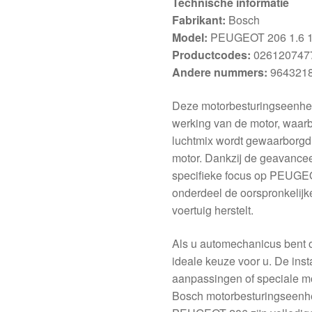
Technische informatie
Fabrikant:
Bosch
Model:
PEUGEOT 206 1.6 
Productcodes:
0261207477
Andere nummers:
9643218
Deze motorbesturingseenheid
werking van de motor, waarbi
luchtmix wordt gewaarborgd, 
motor. Dankzij de geavance
specifieke focus op PEUGEO
onderdeel de oorspronkelijk
voertuig herstelt.
Als u automechanicus bent of
ideale keuze voor u. De insta
aanpassingen of speciale mod
Bosch motorbesturingseenhei