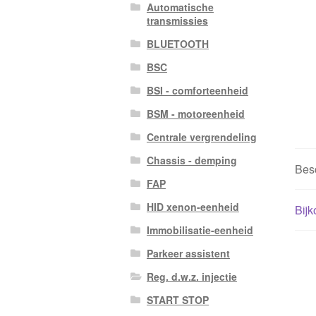
Automatische
transmissies
BLUETOOTH
BSC
BSI - comforteenheid
BSM - motoreenheid
Centrale vergrendeling
Chassis - demping
Besc
FAP
HID xenon-eenheid
Bijk
Immobilisatie-eenheid
Parkeer assistent
Reg. d.w.z. injectie
START STOP