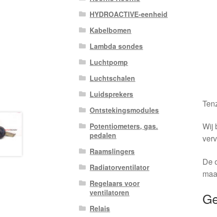
HYDROACTIVE-eenheid
Kabelbomen
Lambda sondes
Luchtpomp
Luchtschalen
Luidsprekers
Tenz
Ontstekingsmodules
Wij 
Potentiometers, gas.
pedalen
verv
Raamslingers
De o
Radiatorventilator
maa
Regelaars voor
ventilatoren
Ge
Relais