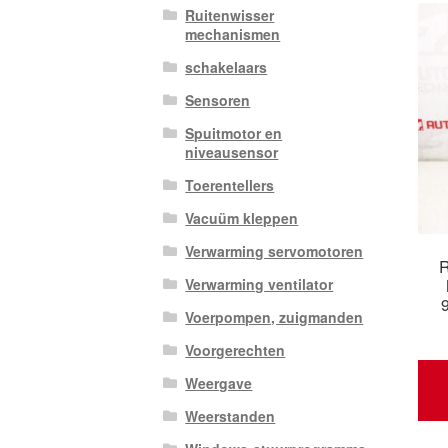
Ruitenwisser
mechanismen
schakelaars
Sensoren
Spuitmotor en
niveausensor
Toerentellers
Vacuüm kleppen
Verwarming servomotoren
R
Verwarming ventilator
Voerpompen, zuigmanden
Voorgerechten
Weergave
Weerstanden