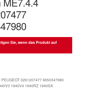
 ME7.4.4
207477
347980
tigen Sie, wenn das Produkt auf
 PEUGEOT 0261207477 9650347980
940V3 1940V4 1940RZ 1940SA