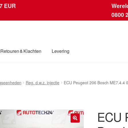
 7 EUR
Werel
0800 
Retouren & Klachten
Levering
ingen
Contact
Kassa
Klachten
Klachtenprocedure
Levering
ngseenheden
Reg. d.w.z. injectie
ECU Peugeot 206 Bosch ME7.4.4 
dwijde verzending
Winkelwagen
ECU P
🔍