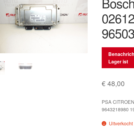
Bosch
0261
9650
Benachrich
Lager ist
€
48,00
PSA CITROEN
9643218980 1
Uitverkocht