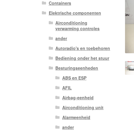
Containers
Elektrische componenten
Airconditioning
verwarming controles
ander
Autoradio's en toebehoren
Bediening onder het stuur
Besturingseenheden
ABS en ESP
AFIL
Airbag-eenheid
Airconditioning unit
Alarmeenheid
ander