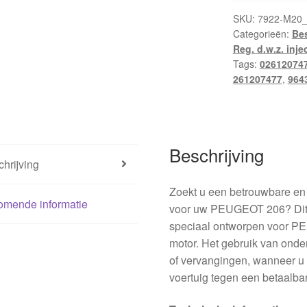
SKU:
7922-M20
Categorieën:
Be
Reg. d.w.z. inje
Tags:
02612074
261207477
,
964
Beschrijving
hrijving
Zoekt u een betrouwbare e
omende informatie
voor uw PEUGEOT 206? Dit p
speciaal ontworpen voor P
motor. Het gebruik van onder
of vervangingen, wanneer u de
voertuig tegen een betaalbar