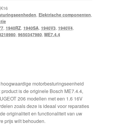
_K16
sturingseenheden
,
Elektrische componenten
,
ctie
77
,
1940RZ
,
1940SA
,
1940V3
,
1940V4
,
3218980
,
9650347980
,
ME7.4.4
n hoogwaardige motorbesturingseenheid
roduct is de originele Bosch ME7.4.4,
EUGEOT 206 modellen met een 1.6 16V
delen zoals deze is ideaal voor reparaties
 originaliteit en functionaliteit van uw
e prijs wilt behouden.