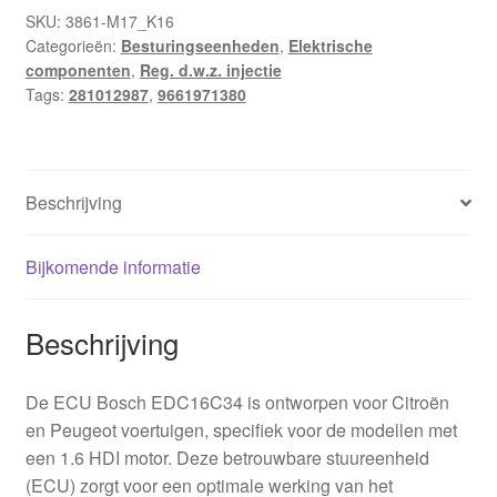
Peugeot
SKU:
3861-M17_K16
Categorieën:
Besturingseenheden
,
Elektrische
0281012987
componenten
,
Reg. d.w.z. injectie
9661971380
Tags:
281012987
,
9661971380
aantal
Beschrijving
Bijkomende informatie
Beschrijving
De ECU Bosch EDC16C34 is ontworpen voor Citroën
en Peugeot voertuigen, specifiek voor de modellen met
een 1.6 HDI motor. Deze betrouwbare stuureenheid
(ECU) zorgt voor een optimale werking van het