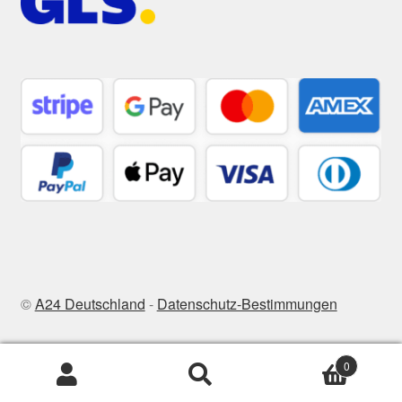
©
A24 Deutschland
-
Datenschutz-Bestimmungen
0
Zoeken
Zoeken
naar: