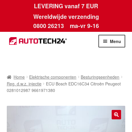
LEVERING vanaf 7 EUR
Wereldwijde verzending
0800 26213
ma-vr 9-16
Skip
Skip
Menu
to
to
navigation
content
Home
Afdruk
Home
Elektrische componenten
Besturingseenheden
Reg. d.w.z. injectie
ECU Bosch EDC16C34 Citroën Peugeot
Algemene voorwaarden
0281012987 9661971380
Betalingen
Contact
🔍