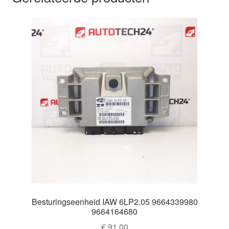
Besturingseenheid IAW 6LP2.05 9664339980
9664164680
€
91,00