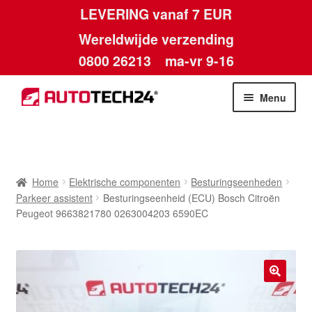
LEVERING vanaf 7 EUR
Wereldwijde verzending
0800 26213
ma-vr 9-16
Skip
Skip
Menu
to
to
navigation
content
Home
Afdruk
Home
Elektrische componenten
Besturingseenheden
Parkeer assistent
Besturingseenheid (ECU) Bosch Citroën
Algemene voorwaarden
Peugeot 9663821780 0263004203 6590EC
Betalingen
Contact
🔍