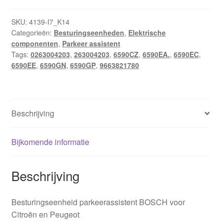
Citroën
Peugeot
SKU:
4139-I7_K14
Categorieën:
Besturingseenheden
,
Elektrische
9663821780
componenten
,
Parkeer assistent
0263004203
Tags:
0263004203
,
263004203
,
6590CZ
,
6590EA.
,
6590EC
,
6590EC
6590EE
,
6590GN
,
6590GP
,
9663821780
aantal
Beschrijving
Bijkomende informatie
Beschrijving
Besturingseenheid parkeerassistent BOSCH voor
Citroën en Peugeot