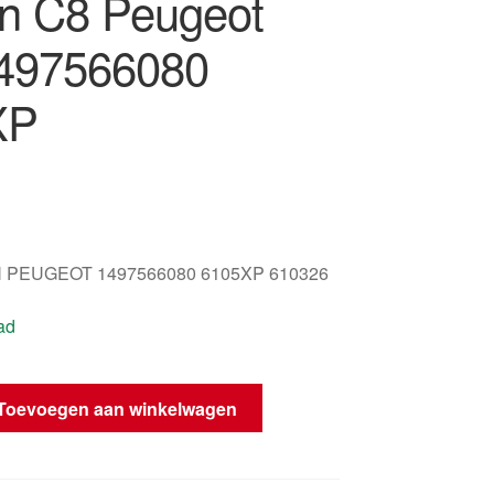
ën C8 Peugeot
497566080
XP
 PEUGEOT 1497566080 6105XP 610326
ad
Toevoegen aan winkelwagen