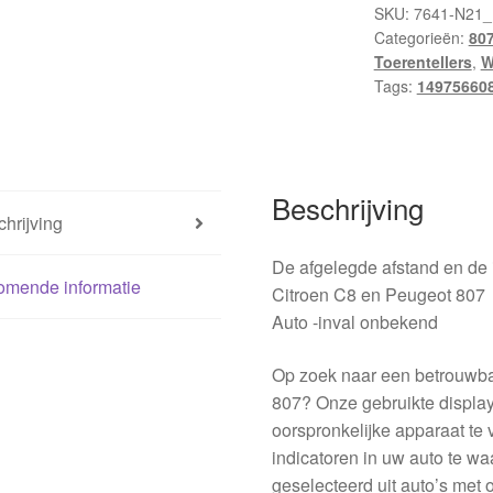
C8
SKU:
7641-N21_
Categorieën:
80
Peugeot
Toerentellers
,
W
807
Tags:
14975660
1497566080
6105XP
aantal
Beschrijving
hrijving
De afgelegde afstand en de 
omende informatie
Citroen C8 en Peugeot 807
Auto -inval onbekend
Op zoek naar een betrouwba
807? Onze gebruikte display
oorspronkelijke apparaat te 
indicatoren in uw auto te wa
geselecteerd uit auto’s met