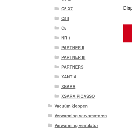
Dis
C5 X7
C5II
C8
NR 1
PARTNER II
PARTNER III
PARTNERS
XANTIA
XSARA
XSARA PICASSO
Vacuüm kleppen
Verwarming servomotoren
Verwarming ventilator