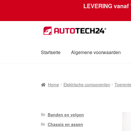
LEVERING vanaf
Skip
Skip
to
to
navigation
content
Startseite
Algemene voorwaarden
Home
Afdruk
Algemene voorwaarden
Betal
Home
Elektrische componenten
Toerente
Mijn account
Over ons
Privacybeleid
Werel
Banden en velgen
Chassis en assen