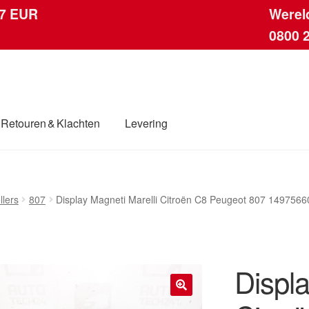
 7 EUR
Werel
0800 
Retouren & Klachten
Levering
ingen
Contact
Kassa
Klachten
Klachtenprocedure
Levering
llers
807
Display Magneti Marelli Citroën C8 Peugeot 807 149756
dwijde verzending
Winkelwagen
Displa
🔍