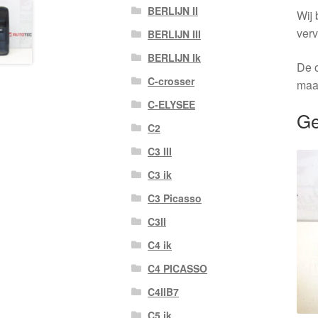
BERLIJN II
Wij 
verv
BERLIJN III
BERLIJN Ik
De o
C-crosser
maa
C-ELYSEE
Ge
C2
C3 III
C3 ik
C3 Picasso
C3II
C4 ik
C4 PICASSO
C4IIB7
C5 ik