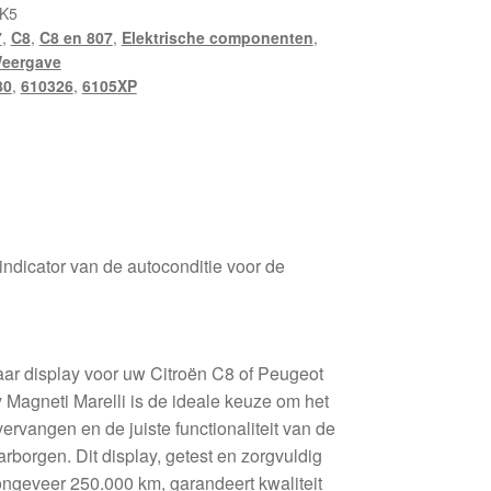
K5
7
,
C8
,
C8 en 807
,
Elektrische componenten
,
eergave
80
,
610326
,
6105XP
indicator van de autoconditie voor de
ar display voor uw Citroën C8 of Peugeot
 Magneti Marelli is de ideale keuze om het
vervangen en de juiste functionaliteit van de
arborgen. Dit display, getest en zorgvuldig
 ongeveer 250.000 km, garandeert kwaliteit