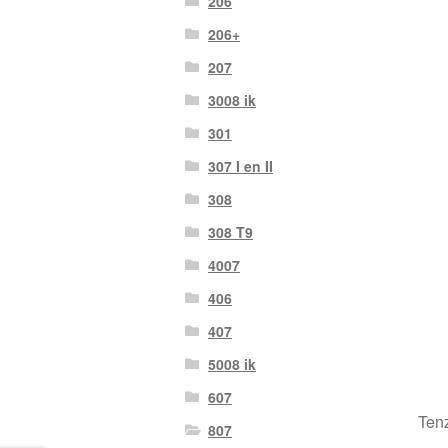
206
206+
207
3008 ik
301
307 I en II
308
308 T9
4007
406
407
5008 ik
607
Tenz
807