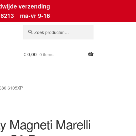
dwijde verzending
26213
ma-vr 9-16
Zoeken
Zoeken
naar:
€
0,00
0 items
6080 6105XP
y Magneti Marelli