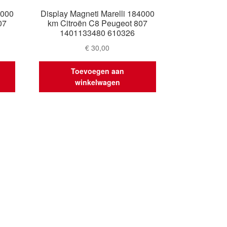
1000
Display Magneti Marelli 184000
07
km Citroën C8 Peugeot 807
1401133480 610326
€
30,00
Toevoegen aan
winkelwagen