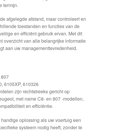
 termijn.
n de afgelegde afstand, maar controleert en
hillende toestanden en functies van de
veilige en efficiënt gebruik ervan. Met dit
t overzicht van alle belangrijke informatie
aagt ​​aan uw managementtevredenheid.
 807
, 6105XP, 610326
delen zijn rechtstreeks gericht op
Peugeot, met name C8- en 807 -modellen,
atibiliteit en efficiëntie.
 handige oplossing als uw voertuig een
specifieke systeem nodig heeft, zonder te