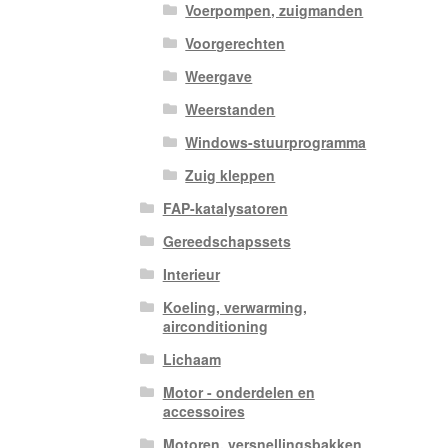
Voerpompen, zuigmanden
Voorgerechten
Weergave
Weerstanden
Windows-stuurprogramma
Zuig kleppen
FAP-katalysatoren
Gereedschapssets
Interieur
Koeling, verwarming,
airconditioning
Lichaam
Motor - onderdelen en
accessoires
Motoren, versnellingsbakken