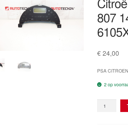
Citro
807 1
6105
€
24,00
PSA CITROEN
2 op voorra
Display
Magneti
Marelli
Citroën