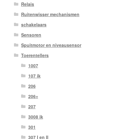
Relais
Ruitenwisser mechanismen
schakelaars
Sensoren
Spuitmotor en niveausensor
Toerentellers
1007
107 ik
206
206+
207
3008 ik
301
307 I en II