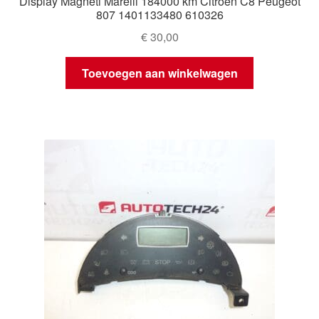
Display Magneti Marelli 184000 km Citroën C8 Peugeot
807 1401133480 610326
€
30,00
Toevoegen aan winkelwagen