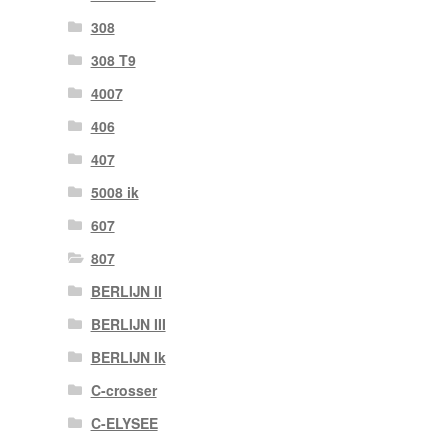
308
308 T9
4007
406
407
5008 ik
607
807
BERLIJN II
BERLIJN III
BERLIJN Ik
C-crosser
C-ELYSEE