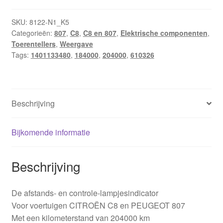
204000
km
SKU:
8122-N1_K5
Categorieën:
807
,
C8
,
C8 en 807
,
Elektrische componenten
,
Citroën
Toerentellers
,
Weergave
C8
Tags:
1401133480
,
184000
,
204000
,
610326
Peugeot
807
1401133480
610326
Beschrijving
aantal
Bijkomende informatie
Beschrijving
De afstands- en controle-lampjesindicator
Voor voertuigen CITROËN C8 en PEUGEOT 807
Met een kilometerstand van 204000 km