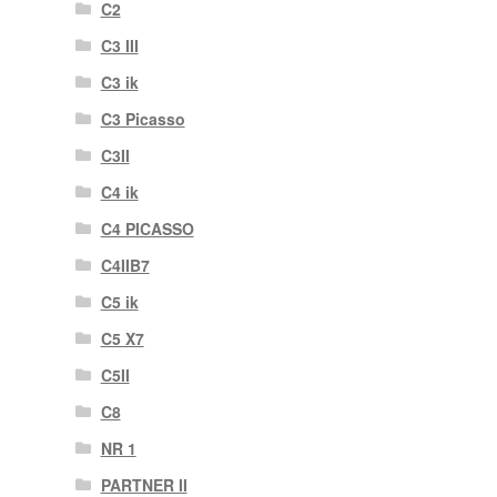
C2
C3 III
C3 ik
C3 Picasso
C3II
C4 ik
C4 PICASSO
C4IIB7
C5 ik
C5 X7
C5II
C8
NR 1
PARTNER II