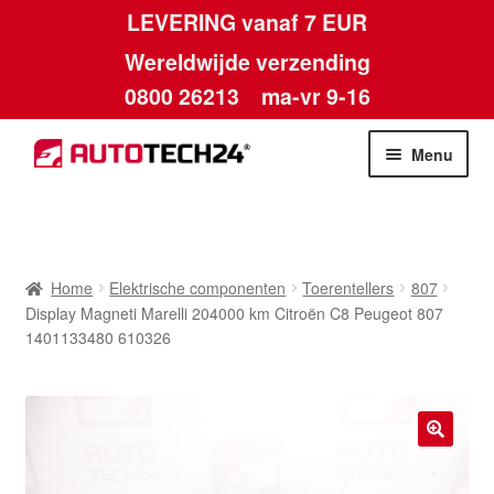
LEVERING vanaf 7 EUR
Wereldwijde verzending
0800 26213
ma-vr 9-16
Skip
Skip
Menu
to
to
navigation
content
Home
Afdruk
Home
Elektrische componenten
Toerentellers
807
Display Magneti Marelli 204000 km Citroën C8 Peugeot 807
Algemene voorwaarden
1401133480 610326
Betalingen
Contact
🔍