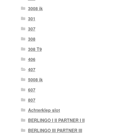
3008 ik
301
307
308
308 T9
406
407
5008 ik
607
807
Achterklep slot
BERLINGO I II PARTNER I II
BERLINGO III PARTNER III