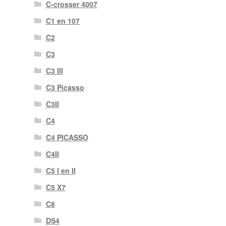
C-crosser 4007
C1 en 107
C2
C3
C3 III
C3 Picasso
C3II
C4
C4 PICASSO
C4II
C5 I en II
C5 X7
C8
DS4