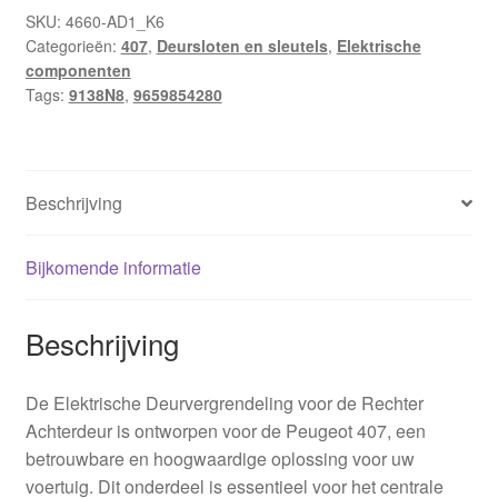
407
SKU:
4660-AD1_K6
Categorieën:
407
,
Deursloten en sleutels
,
Elektrische
9659854280
componenten
9138N8
Tags:
9138N8
,
9659854280
aantal
Beschrijving
Bijkomende informatie
Beschrijving
De Elektrische Deurvergrendeling voor de Rechter
Achterdeur is ontworpen voor de Peugeot 407, een
betrouwbare en hoogwaardige oplossing voor uw
voertuig. Dit onderdeel is essentieel voor het centrale