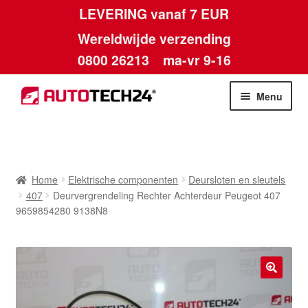
LEVERING vanaf 7 EUR
Wereldwijde verzending
0800 26213
ma-vr 9-16
Skip
Skip
Menu
to
to
navigation
content
Home
Afdruk
Home
Elektrische componenten
Deursloten en sleutels
407
Deurvergrendeling Rechter Achterdeur Peugeot 407
Algemene voorwaarden
9659854280 9138N8
Betalingen
Contact
🔍