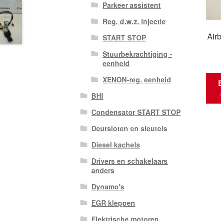
Parkeer assistent
Reg. d.w.z. injectie
Airb
START STOP
Stuurbekrachtiging -
eenheid
XENON-reg. eenheid
BHI
Condensator START STOP
Deursloten en sleutels
Diesel kachels
Drivers en schakelaars
anders
Dynamo's
EGR kleppen
Elektrische motoren