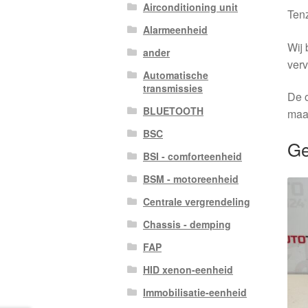
Airconditioning unit
Tenz
Alarmeenheid
Wij 
ander
verv
Automatische
transmissies
De o
BLUETOOTH
maa
BSC
Ge
BSI - comforteenheid
BSM - motoreenheid
Centrale vergrendeling
Chassis - demping
FAP
HID xenon-eenheid
Immobilisatie-eenheid