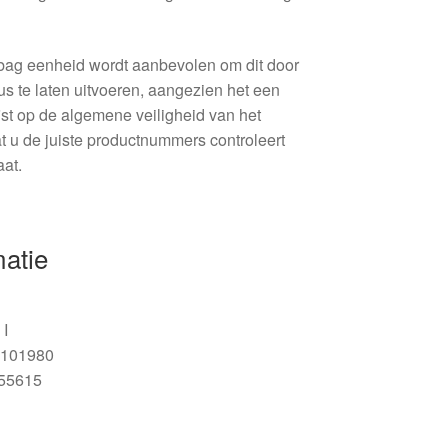
rbag eenheid wordt aanbevolen om dit door
us te laten uitvoeren, aangezien het een
jst op de algemene veiligheid van het
at u de juiste productnummers controleert
aat.
matie
 I
101980
55615