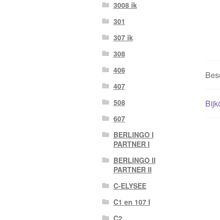
3008 ik
301
307 ik
308
406
Besc
407
508
Bijk
607
BERLINGO I
PARTNER I
BERLINGO II
PARTNER II
C-ELYSEE
C1 en 107 I
C2