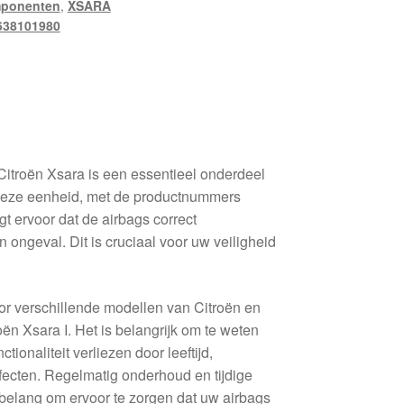
mponenten
,
XSARA
638101980
itroën Xsara is een essentieel onderdeel
 Deze eenheid, met de productnummers
 ervoor dat de airbags correct
n ongeval. Dit is cruciaal voor uw veiligheid
r verschillende modellen van Citroën en
ën Xsara I. Het is belangrijk om te weten
tionaliteit verliezen door leeftijd,
fecten. Regelmatig onderhoud en tijdige
 belang om ervoor te zorgen dat uw airbags