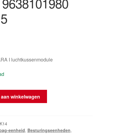
 9638101980
15
A I luchtkussenmodule
ad
 aan winkelwagen
K14
rbag-eenheid
,
Besturingseenheden
,