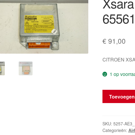
Xsara
6556
€
91,00
CITROEN XSAR
1 op voorra
Airbag
Toevoegen
Eenheid
Citroën
Xsara
9638101980
SKU:
5257-AE3_
Categorieën:
Ai
655615