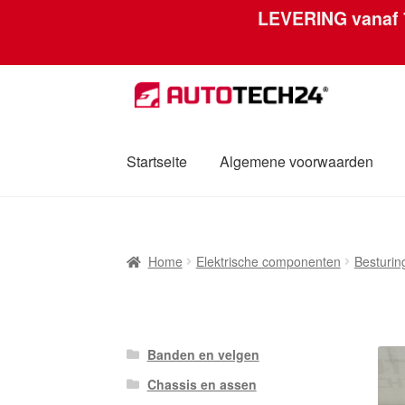
LEVERING vanaf
Skip
Skip
to
to
navigation
content
Startseite
Algemene voorwaarden
Home
Afdruk
Algemene voorwaarden
Betal
Home
Elektrische componenten
Besturi
Mijn account
Over ons
Privacybeleid
Werel
Banden en velgen
Chassis en assen