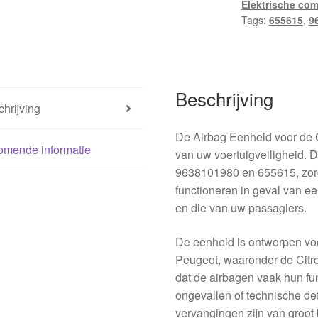
Elektrische co
aantal
Tags:
655615
,
9
Beschrijving
hrijving
De Airbag Eenheid voor de C
omende informatie
van uw voertuigveiligheid.
9638101980 en 655615, zorgt
functioneren in geval van ee
en die van uw passagiers.
De eenheid is ontworpen voo
Peugeot, waaronder de Citro
dat de airbagen vaak hun func
ongevallen of technische de
vervangingen zijn van groot