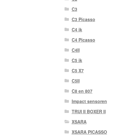
C3
C3 Picasso
C4 ik
C4 Picasso
C4II
C5 ik
C5 X7
C5II
C8 en 807
Impact sensoren
TRUI II BOXER II
XSARA
XSARA PICASSO