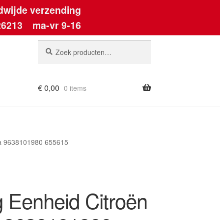
dwijde verzending
26213
ma-vr 9-16
Zoeken
Zoeken
naar:
€
0,00
0 items
ra 9638101980 655615
g Eenheid Citroën