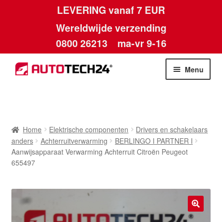
LEVERING vanaf 7 EUR
Wereldwijde verzending
0800 26213
ma-vr 9-16
Skip
Skip
Menu
to
to
navigation
content
Home
Afdruk
Home
Elektrische componenten
Drivers en schakelaars
anders
Achterruitverwarming
BERLINGO I PARTNER I
Algemene voorwaarden
Aanwijsapparaat Verwarming Achterruit Citroën Peugeot
655497
Betalingen
Contact
🔍