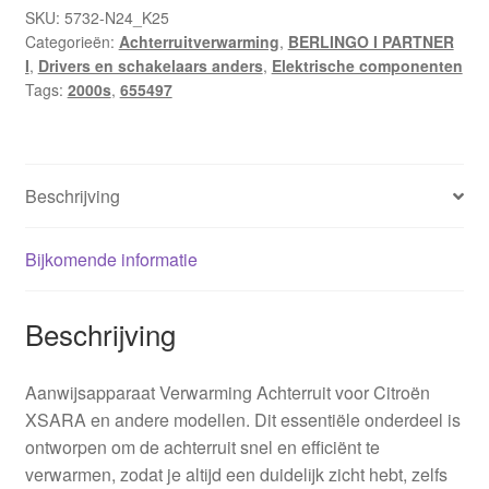
Peugeot
SKU:
5732-N24_K25
Categorieën:
Achterruitverwarming
,
BERLINGO I PARTNER
655497
I
,
Drivers en schakelaars anders
,
Elektrische componenten
aantal
Tags:
2000s
,
655497
Beschrijving
Bijkomende informatie
Beschrijving
Aanwijsapparaat Verwarming Achterruit voor Citroën
XSARA en andere modellen. Dit essentiële onderdeel is
ontworpen om de achterruit snel en efficiënt te
verwarmen, zodat je altijd een duidelijk zicht hebt, zelfs