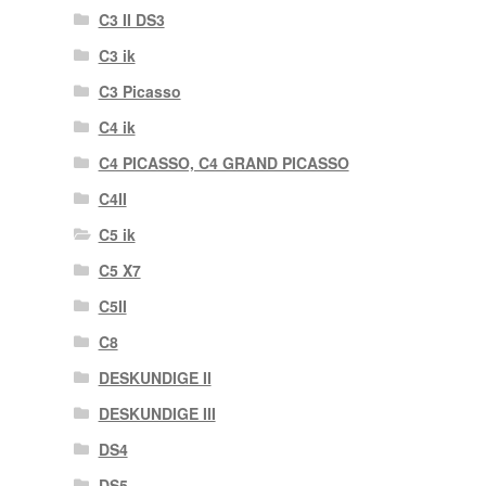
C3 II DS3
C3 ik
C3 Picasso
C4 ik
C4 PICASSO, C4 GRAND PICASSO
C4II
C5 ik
C5 X7
C5II
C8
DESKUNDIGE II
DESKUNDIGE III
DS4
DS5