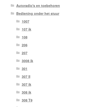
Autoradio's en toebehoren
Bediening onder het stuur
1007
107 ik
108
206
207
3008 ik
301
307 II
307 ik
308 ik
308 T9