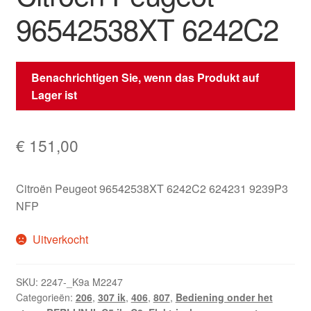
96542538XT 6242C2
Benachrichtigen Sie, wenn das Produkt auf
Lager ist
€
151,00
Citroën Peugeot 96542538XT 6242C2 624231 9239P3
NFP
Uitverkocht
SKU:
2247-_K9a M2247
Categorieën:
206
,
307 ik
,
406
,
807
,
Bediening onder het