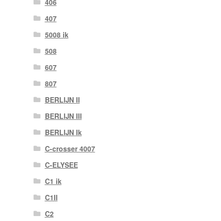
406
407
5008 ik
508
607
807
BERLIJN II
BERLIJN III
BERLIJN Ik
C-crosser 4007
C-ELYSEE
C1 ik
C1II
C2