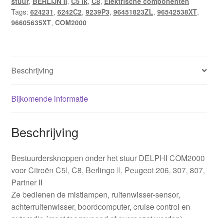
stuur
,
BERLIJN II
,
C5 ik
,
C8
,
Elektrische componenten
Tags:
624231
,
6242C2
,
9239P3
,
96451823ZL
,
96542538XT
,
96605635XT
,
COM2000
Beschrijving
Bijkomende informatie
Beschrijving
Bestuurdersknoppen onder het stuur DELPHI COM2000
voor Citroën C5I, C8, Berlingo II, Peugeot 206, 307, 807,
Partner II
Ze bedienen de mistlampen, ruitenwisser-sensor,
achterruitenwisser, boordcomputer, cruise control en