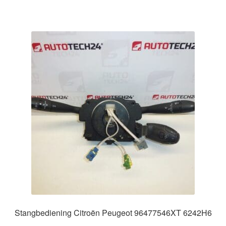
Stangbediening Citroën Peugeot 96477546XT 6242H6