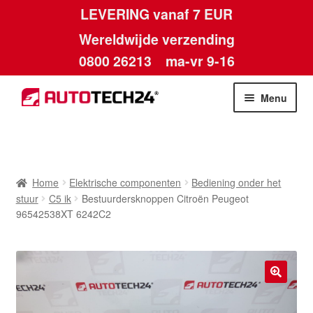
LEVERING vanaf 7 EUR
Wereldwijde verzending
0800 26213
ma-vr 9-16
Skip
Skip
Menu
to
to
navigation
content
Home
Afdruk
Home
Elektrische componenten
Bediening onder het
stuur
C5 ik
Bestuurdersknoppen Citroën Peugeot
Algemene voorwaarden
96542538XT 6242C2
Betalingen
Contact
🔍